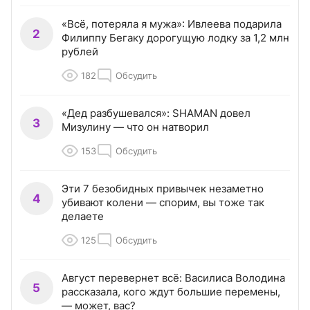
«Всё, потеряла я мужа»: Ивлеева подарила
2
Филиппу Бегаку дорогущую лодку за 1,2 млн
рублей
182
Обсудить
«Дед разбушевался»: SHAMAN довел
3
Мизулину — что он натворил
153
Обсудить
Эти 7 безобидных привычек незаметно
4
убивают колени — спорим, вы тоже так
делаете
125
Обсудить
Август перевернет всё: Василиса Володина
5
рассказала, кого ждут большие перемены,
— может, вас?