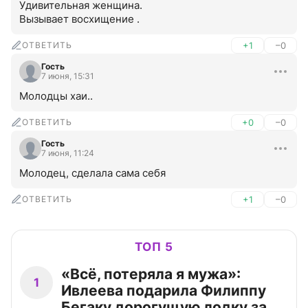
Удивительная женщина. 

Вызывает восхищение .
ОТВЕТИТЬ
+1
–0
Гость
7 июня, 15:31
Молодцы хаи..
ОТВЕТИТЬ
+0
–0
Гость
7 июня, 11:24
Молодец, сделала сама себя
ОТВЕТИТЬ
+1
–0
ТОП 5
«Всё, потеряла я мужа»:
1
Ивлеева подарила Филиппу
Бегаку дорогущую лодку за