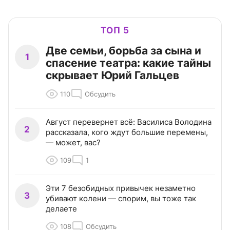
ТОП 5
Две семьи, борьба за сына и
1
спасение театра: какие тайны
скрывает Юрий Гальцев
110
Обсудить
Август перевернет всё: Василиса Володина
2
рассказала, кого ждут большие перемены,
— может, вас?
109
1
Эти 7 безобидных привычек незаметно
3
убивают колени — спорим, вы тоже так
делаете
108
Обсудить