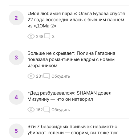
«Моя любимая пара!»: Ольга Бузова спустя
2
22 года воссоединилась с бывшим парнем
из «ДОМа-2»
248
3
Больше не скрывает: Полина Гагарина
3
показала романтичные кадры с новым
избранником
231
Обсудить
«Дед разбушевался»: SHAMAN довел
4
Мизулину — что он натворил
162
Обсудить
Эти 7 безобидных привычек незаметно
5
убивают колени — спорим, вы тоже так