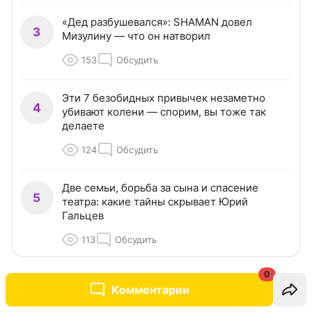
«Дед разбушевался»: SHAMAN довел
3
Мизулину — что он натворил
153
Обсудить
Эти 7 безобидных привычек незаметно
4
убивают колени — спорим, вы тоже так
делаете
124
Обсудить
Две семьи, борьба за сына и спасение
5
театра: какие тайны скрывает Юрий
Гальцев
113
Обсудить
0
Комментарии
ПРОМОКОДЫ