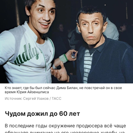
Кто знает, где бы был сейчас Дима Билан, не повстречай он в свое
время Юрия Айзеншписа
Источник: 
Сергей Узаков / ТАСС
Чудом дожил до 60 лет
В последние годы окружение продюсера всё чаще
обращало внимание на его нездоровую худобу, на