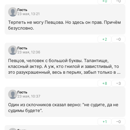
+0
–0
Гость
23 мая, 13:21
Терпеть не могу Певцова. Но здесь он прав. Причём 
безусловно.
+2
–0
Гость
23 мая, 12:36
Певцов, человек с большой буквы. Талантище, 
классный актер. А уж, кто гнилой и завистливый, то 
это разукрашенный, весь в перьях, забыл только в 
еще одно место запихать эти перья, якобы, король 
эстрады. В какой грязи только не купался, 
+8
–3
выползает, отряхивается и дальше корольствует.
Гость
23 мая, 10:37
Один из склочников сказал верно: "не судите, да не 
судимы будете".
+1
–0