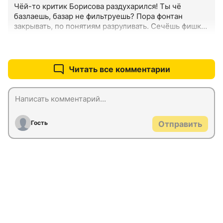
Чёй-то критик Борисова раздухарился! Ты чё 
базлаешь, базар не фильтруешь? Пора фонтан 
закрывать, по понятиям разруливать. Сечёшь фишку?

 А Киркоров, в натуре, молодец! Правильный мужик, 
наш человек.
+2
–13
Читать все комментарии
Гость
Отправить