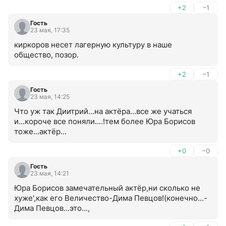
+2
–1
Гость
23 мая, 17:35
киркоров несет лагерную культуру в наше 
общество, позор.
+2
–1
Гость
23 мая, 14:25
Что уж так Диитрий...на актёра...все же учаться 
и...короче все поняли....!тем более Юра Борисов 
тоже...актёр...
+0
–0
Гость
23 мая, 14:21
Юра Борисов замечательный актёр,ни сколько не 
хуже',как его Величество-Дима Певцов!(конечно...-
Дима Певцов...это...,