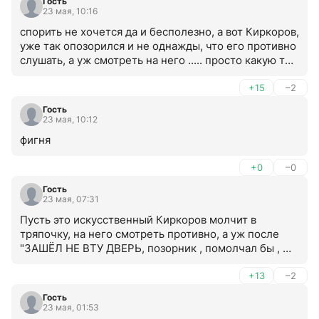
Гость
23 мая, 10:16
спорить не хочется да и бесполезно, а вот Киркоров, 
уже так опозорился и не однажды, что его противно 
слушать, а уж смотреть на него ..... просто какую то 
брезгливость вызывает, стыдно за такого " короля"
+15
–2
Гость
23 мая, 10:12
фигня
+0
–0
Гость
23 мая, 07:31
Пусть это искусственный Киркоров молчит в 
тряпочку, на него смотреть противно, а уж после 
"ЗАШЁЛ НЕ ВТУ ДВЕРЬ, позорник , помолчал бы , 
какой же он противный , сам себя королем 
называет, какой бессовестный .
+13
–2
Гость
23 мая, 01:53