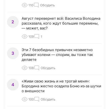
110
Обсудить
Август перевернет всё: Василиса Володина
2
рассказала, кого ждут большие перемены,
— может, вас?
109
1
Эти 7 безобидных привычек незаметно
3
убивают колени — спорим, вы тоже так
делаете
108
Обсудить
«Живи свою жизнь и не трогай меня»:
4
Бородина жестко осадила Боню из‑за шутки
о внешности
100
Обсудить