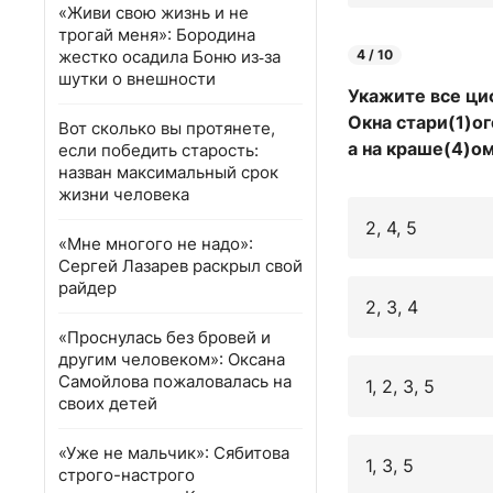
«Живи свою жизнь и не
трогай меня»: Бородина
жестко осадила Боню из‑за
4 / 10
шутки о внешности
Укажите все ци
Окна стари(1)о
Вот сколько вы протянете,
а на краше(4)о
если победить старость:
назван максимальный срок
жизни человека
2, 4, 5
«Мне многого не надо»:
Сергей Лазарев раскрыл свой
райдер
2, 3, 4
«Проснулась без бровей и
другим человеком»: Оксана
Самойлова пожаловалась на
1, 2, 3, 5
своих детей
«Уже не мальчик»: Сябитова
1, 3, 5
строго-настрого