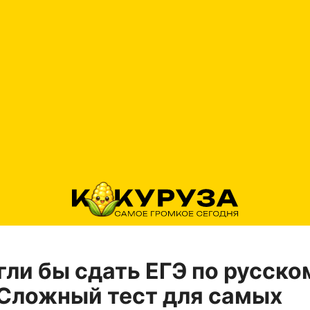
гли бы сдать ЕГЭ по русско
Сложный тест для самых