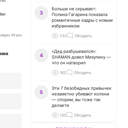
 по
Больше не скрывает:
3
 вы
Полина Гагарина показала
романтичные кадры с новым
избранником
ойден 49 раз
233
Обсудить
«Дед разбушевался»:
ании
4
SHAMAN довел Мизулину —
что он натворил
162
Обсудить
Эти 7 безобидных привычек
5
незаметно убивают колени
— спорим, вы тоже так
делаете
133
Обсудить