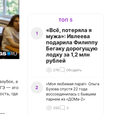
ТОП 5
«Всё, потеряла я
1
мужа»: Ивлеева
подарила Филиппу
Бегаку дорогущую
лодку за 1,2 млн
рублей
276
Обсудить
азубок, а
«Моя любимая пара!»: Ольга
2
ЕГЭ — это
Бузова спустя 22 года
ость, где
воссоединилась с бывшим
парнем из «ДОМа-2»
250
3