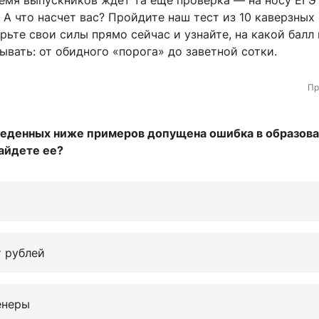
емя выпускников ждет та еще проверка — на носу ЕГЭ
 А что насчет вас? Пройдите наш тест из 10 каверзных
рьте свои силы прямо сейчас и узнайте, на какой балл
вать: от обидного «порога» до заветной сотки.
Пр
веденных ниже примеров допущена ошибка в образов
айдете ее?
т рублей
енеры