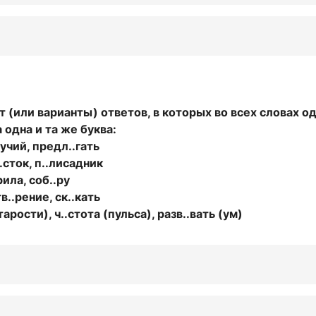
 (или варианты) ответов, в которых во всех словах о
одна и та же буква:
.вучий, предл..гать
..сток, п..лисадник
рила, соб..ру
тв..рение, ск..кать
старости), ч..стота (пульса), разв..вать (ум)