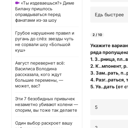
«Ты издеваешься?» Диме
Билану пришлось
оправдываться перед
Едь быстрее
фанатами из-за шоу
Грубое нарушение правил и
2 / 10
ругань до слёз: звезды чуть
не сорвали шоу «Большой
Укажите вариант
куш»
ряда пропущена 
1. З..рница, пл.
Август перевернет всё:
2. К..мпонент, р
Василиса Володина
3. Зам..рать, п..
рассказала, кого ждут
4. Разг..раться, 
большие перемены, —
может, вас?
5. Ув..дать (от 
Эти 7 безобидных привычек
незаметно убивают колени —
5
спорим, вы тоже так делаете
Один выбор раскроет вашу
2