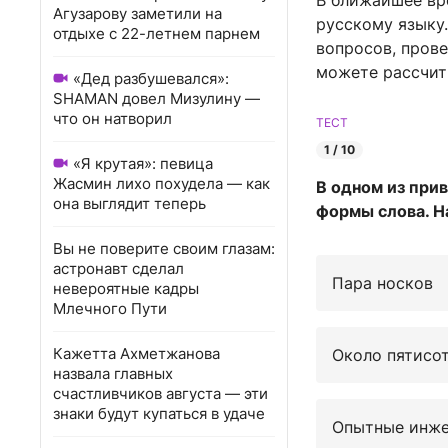
В ближайшее вр
Агузарову заметили на
русскому языку.
отдыхе с 22-летнем парнем
вопросов, прове
можете рассчиты
«Дед разбушевался»:
SHAMAN довел Мизулину —
что он натворил
ТЕСТ
1 / 10
«Я крутая»: певица
Жасмин лихо похудела — как
В одном из при
она выглядит теперь
формы слова. Н
Вы не поверите своим глазам:
астронавт сделал
Пара носков
невероятные кадры
Млечного Пути
Кажетта Ахметжанова
Около пятисо
назвала главных
счастливчиков августа — эти
знаки будут купаться в удаче
Опытные инж