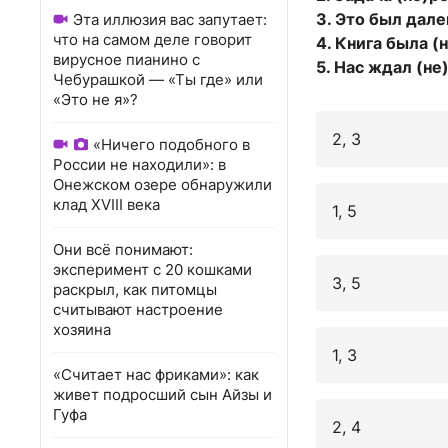
3. Это был дале
Эта иллюзия вас запутает:
что на самом деле говорит
4. Книга была (
вирусное пианино с
5. Нас ждал (н
Чебурашкой — «Ты где» или
«Это не я»?
2, 3
«Ничего подобного в
России не находили»: в
Онежском озере обнаружили
клад XVIII века
1, 5
Они всё понимают:
эксперимент с 20 кошками
3, 5
раскрыл, как питомцы
считывают настроение
хозяина
1, 3
«Считает нас фриками»: как
живет подросший сын Айзы и
Гуфа
2, 4