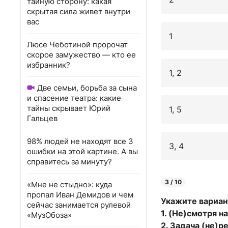
тайную сторону: какая
скрытая сила живет внутри
вас
1
Люсе Чеботиной пророчат
скорое замужество — кто ее
избранник?
1, 2
Две семьи, борьба за сына
и спасение театра: какие
тайны скрывает Юрий
1, 5
Гальцев
98% людей не находят все 3
3, 4
ошибки на этой картине. А вы
справитесь за минуту?
3 / 10
«Мне не стыдно»: куда
пропал Иван Демидов и чем
Укажите вариан
сейчас занимается рулевой
1. (Не)смотря н
«МузОбоза»
2. Задача (не)р