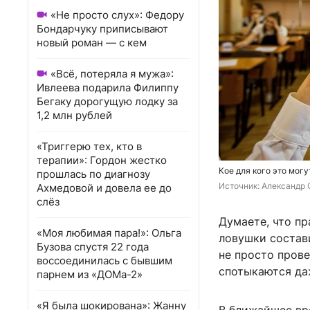
«Не просто слух»: Федору
Бондарчуку приписывают
новый роман — с кем
«Всё, потеряла я мужа»:
Ивлеева подарила Филиппу
Бегаку дорогущую лодку за
1,2 млн рублей
«Триггерю тех, кто в
терапии»: Гордон жестко
Кое для кого это мог
прошлась по диагнозу
Источник: 
Александр 
Ахмедовой и довела ее до
слёз
Думаете, что пр
«Моя любимая пара!»: Ольга
ловушки состав
Бузова спустя 22 года
не просто прове
воссоединилась с бывшим
спотыкаются да
парнем из «ДОМа-2»
«Я была шокирована»: Жанну