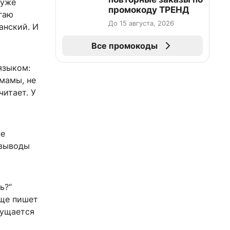
 уже
промокоду ТРЕНД
огаю
До 15 августа, 2026
анский. И
Все промокоды
языком:
 мамы, не
читает. У
не
 выводы
ь?“
еще пишет
мущается