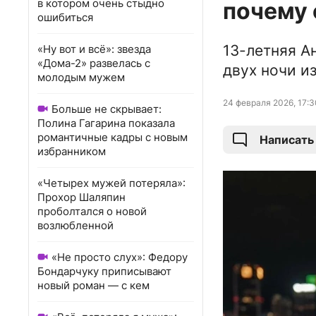
в котором очень стыдно
почему 
ошибиться
13-летняя А
«Ну вот и всё»: звезда
«Дома-2» развелась с
двух ночи и
молодым мужем
24 февраля 2026, 17:3
Больше не скрывает:
Полина Гагарина показала
романтичные кадры с новым
Написать
избранником
«Четырех мужей потеряла»:
Прохор Шаляпин
проболтался о новой
возлюбленной
«Не просто слух»: Федору
Бондарчуку приписывают
новый роман — с кем