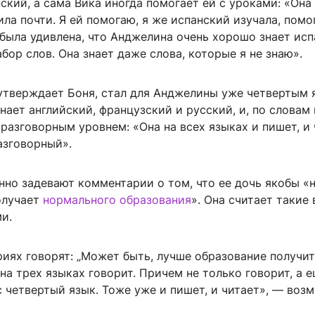
ский, а сама Вика иногда помогает ей с уроками: «Она
ла почти. Я ей помогаю, я же испанский изучала, пом
 была удивлена, что Анджелина очень хорошо знает исп
абор слов. Она знает даже слова, которые я не знаю».
 утверждает Боня, стал для Анджелины уже четвертым 
нает английский, французский и русский, и, по словам
разговорным уровнем: «Она на всех языках и пишет, и 
азговорный».
нно задевают комментарии о том, что ее дочь якобы «
олучает
нормального образования
». Она считает такие
и.
иях говорят: „Может быть, лучше образование получит
на трех языках говорит. Причем не только говорит, а 
с четвертый язык. Тоже уже и пишет, и читает», — воз