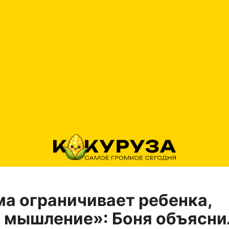
а ограничивает ребенка,
 мышление»: Боня объясни