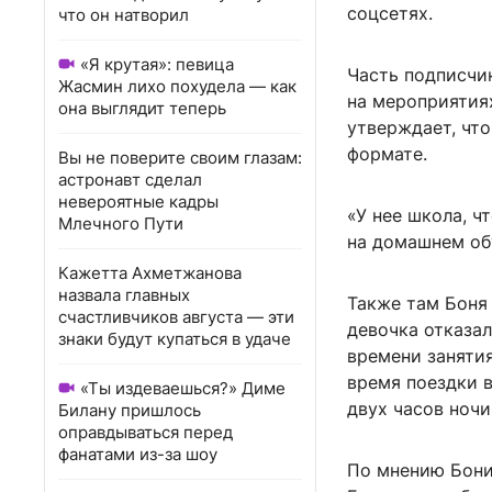
соцсетях.
что он натворил
«Я крутая»: певица
Часть подписчик
Жасмин лихо похудела — как
на мероприятиях
она выглядит теперь
утверждает, что
формате.
Вы не поверите своим глазам:
астронавт сделал
невероятные кадры
«У нее школа, ч
Млечного Пути
на домашнем об
Кажетта Ахметжанова
назвала главных
Также там Боня 
счастливчиков августа — эти
девочка отказал
знаки будут купаться в удаче
времени занятия
время поездки в
«Ты издеваешься?» Диме
двух часов ночи
Билану пришлось
оправдываться перед
фанатами из-за шоу
По мнению Бони