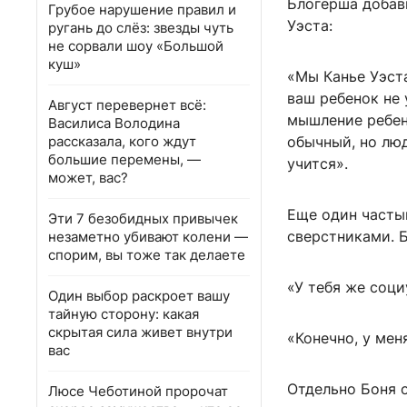
Блогерша добави
Грубое нарушение правил и
Уэста:
ругань до слёз: звезды чуть
не сорвали шоу «Большой
куш»
«Мы Канье Уэста
ваш ребенок не 
Август перевернет всё:
мышление ребенк
Василиса Володина
рассказала, кого ждут
обычный, но люд
большие перемены, —
учится».
может, вас?
Еще один часты
Эти 7 безобидных привычек
сверстниками. Б
незаметно убивают колени —
спорим, вы тоже так делаете
«У тебя же соци
Один выбор раскроет вашу
тайную сторону: какая
скрытая сила живет внутри
«Конечно, у мен
вас
Отдельно Боня о
Люсе Чеботиной пророчат