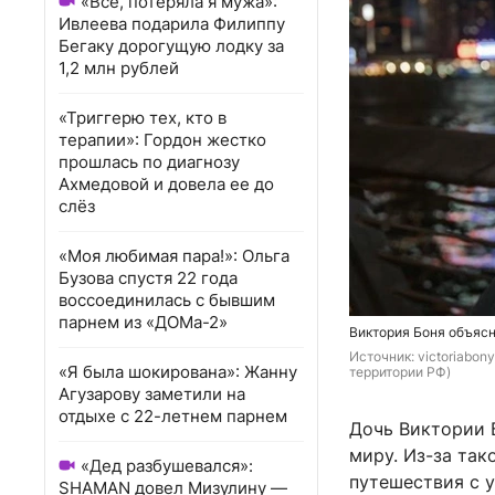
«Всё, потеряла я мужа»:
Ивлеева подарила Филиппу
Бегаку дорогущую лодку за
1,2 млн рублей
«Триггерю тех, кто в
терапии»: Гордон жестко
прошлась по диагнозу
Ахмедовой и довела ее до
слёз
«Моя любимая пара!»: Ольга
Бузова спустя 22 года
воссоединилась с бывшим
парнем из «ДОМа-2»
Виктория Боня объясн
Источник: 
victoriabonya
«Я была шокирована»: Жанну
территории РФ)
Агузарову заметили на
отдыхе с 22-летнем парнем
Дочь Виктории 
миру. Из-за та
«Дед разбушевался»:
путешествия с у
SHAMAN довел Мизулину —