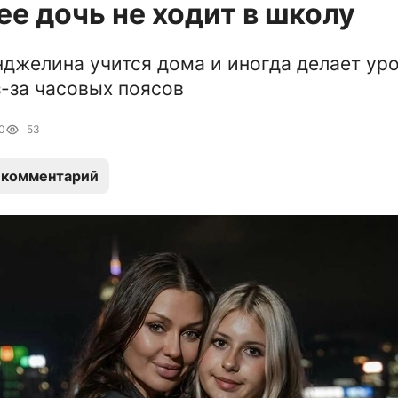
ее дочь не ходит в школу
нджелина учится дома и иногда делает ур
з-за часовых поясов
0
53
 комментарий