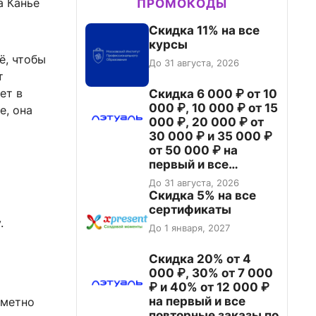
а Канье
ПРОМОКОДЫ
Скидка 11% на все
курсы
ё, чтобы
До 31 августа, 2026
т
ет в
Скидка 6 000 ₽ от 10
000 ₽, 10 000 ₽ от 15
е, она
000 ₽, 20 000 ₽ от
30 000 ₽ и 35 000 ₽
от 50 000 ₽ на
первый и все
повторные заказы по
До 31 августа, 2026
промокоду НАБЕРИ
Скидка 5% на все
сертификаты
.
До 1 января, 2027
Скидка 20% от 4
000 ₽, 30% от 7 000
₽ и 40% от 12 000 ₽
на первый и все
аметно
повторные заказы по