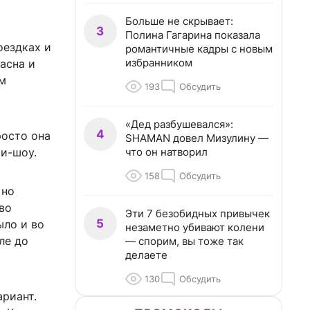
Больше не скрывает:
3
Полина Гагарина показала
оездках и
романтичные кадры с новым
избранником
ласна и
ом
193
Обсудить
«Дед разбушевался»:
4
росто она
SHAMAN довел Мизулину —
что он натворил
и-шоу.
158
Обсудить
 но
во
Эти 7 безобидных привычек
5
ыло и во
незаметно убивают колени
ле до
— спорим, вы тоже так
делаете
130
Обсудить
риант.