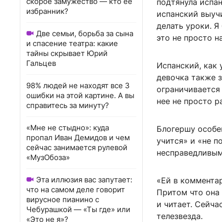
скорое замужество — кто ее
подтянула испан
избранник?
испанский выучи
делать уроки. Я
Две семьи, борьба за сына
это не просто н
и спасение театра: какие
тайны скрывает Юрий
Гальцев
Испанский, как
девочка также з
98% людей не находят все 3
ограничивается 
ошибки на этой картине. А вы
нее не просто р
справитесь за минуту?
«Мне не стыдно»: куда
Блогершу особе
пропал Иван Демидов и чем
учится» и «не п
сейчас занимается рулевой
несправедливым
«МузОбоза»
Эта иллюзия вас запутает:
«Ей в комментар
что на самом деле говорит
Притом что она 
вирусное пианино с
и читает. Сейча
Чебурашкой — «Ты где» или
телезвезда.
«Это не я»?