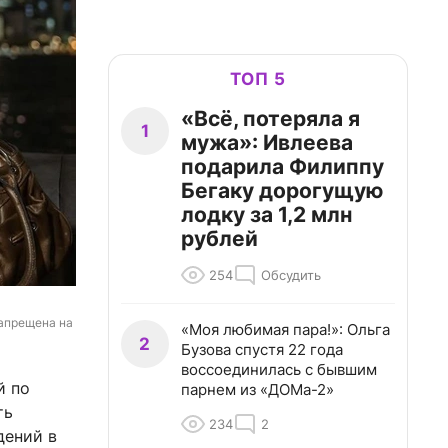
ТОП 5
«Всё, потеряла я
1
мужа»: Ивлеева
подарила Филиппу
Бегаку дорогущую
лодку за 1,2 млн
рублей
254
Обсудить
апрещена на 
«Моя любимая пара!»: Ольга
2
Бузова спустя 22 года
воссоединилась с бывшим
й по
парнем из «ДОМа-2»
ть
234
2
дений в