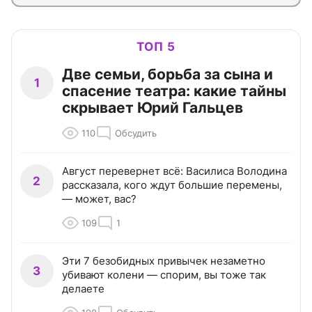
ТОП 5
Две семьи, борьба за сына и
1
спасение театра: какие тайны
скрывает Юрий Гальцев
110
Обсудить
Август перевернет всё: Василиса Володина
2
рассказала, кого ждут большие перемены,
— может, вас?
109
1
Эти 7 безобидных привычек незаметно
3
убивают колени — спорим, вы тоже так
делаете