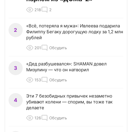
218
2
«Всё, потеряла я мужа»: Ивлеева подарила
2
Филиппу Бегаку дорогущую лодку за 1,2 млн
рублей
201
Обсудить
«Дед разбушевался»: SHAMAN довел
3
Мизулину — что он натворил
153
Обсудить
Эти 7 безобидных привычек незаметно
4
убивают колени — спорим, вы тоже так
делаете
126
Обсудить