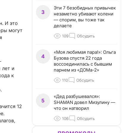
Эти 7 безобидных привычек
3
незаметно убивают колени
— спорим, вы тоже так
н
. И это
делаете
оры могут
109
Обсудить
я
«Моя любимая пара!»: Ольга
4
Бузова спустя 22 года
—
воссоединилась с бывшим
 лет и
парнем из «ДОМа-2»
хода к
110
Обсудить
.
«Дед разбушевался»:
5
SHAMAN довел Мизулину —
ачится 12
что он натворил
е.
106
Обсудить
лагов,