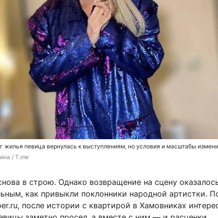
г жилья певица вернулась к выступлениям, но условия и масштабы измен
ина / T.me
нова в строю. Однако возвращение на сцену оказалось
ьным, как привыкли поклонники народной артистки. П
r.ru, после истории с квартирой в Хамовниках интере
вицы заметно просел, а вместе с ним — и расценки.