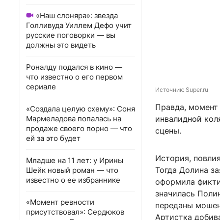
«Наш слоняра»: звезда
Голливуда Уиллем Дефо учит
русские поговорки — вы
должны это видеть
Роналду подался в кино —
что известно о его первом
сериале
Источник: 
Super.ru
Правда, момент 
«Создала целую схему»: Соня
Мармеладова попалась на
инвалидной коля
продаже своего порно — что
сцены.
ей за это будет
История, повлия
Младше на 11 лет: у Ирины
Тогда Долина за
Шейк новый роман — что
известно о ее избраннике
оформила фикти
значилась Полин
«Момент ревности
переданы мошенн
присутствовал»: Сердюков
Артистка добив