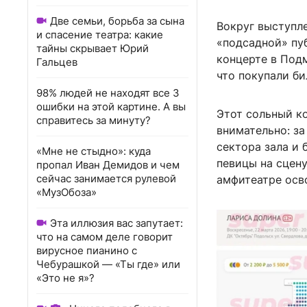
Две семьи, борьба за сына
Вокруг выступл
и спасение театра: какие
«подсадной» пуб
тайны скрывает Юрий
концерте в Под
Гальцев
что покупали би
98% людей не находят все 3
ошибки на этой картине. А вы
Этот сольный к
справитесь за минуту?
внимательно: з
сектора зала и 
«Мне не стыдно»: куда
певицы на сцену
пропал Иван Демидов и чем
сейчас занимается рулевой
амфитеатре осво
«МузОбоза»
Эта иллюзия вас запутает:
что на самом деле говорит
вирусное пианино с
Чебурашкой — «Ты где» или
«Это не я»?