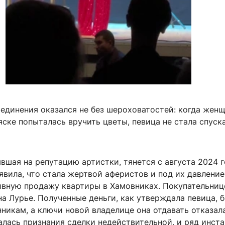
единения оказался не без шероховатостей: когда женщ
ске попыталась вручить цветы, певица не стала спуск
вшая на репутацию артистки, тянется с августа 2024 г
явила, что стала жертвой аферистов и под их давлени
вную продажу квартиры в Хамовниках. Покупательниц
а Лурье. Полученные деньги, как утверждала певица, 
икам, а ключи новой владелице она отдавать отказала
алась признания сделки недействительной, и ряд инст