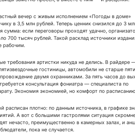
частный вечер с живым исполнением «Погоды в доме»
зчику в
3,5 млн
рублей. Теперь ценник снизился до
3 мл
я сумма: если переговоры проходят удачно, организат
ло 700 тысяч рублей. Такой расклад источники издани
е рабочим.
ые требования артистки никуда не делись. В райдере 
пятизвездочные гостиницы, автомобили не старше пяти
опровождение двумя охранниками. За пять часов до вы
 требуется консультация фониатра — специалиста по
арату. Экономия экономией, но комфорт по расписанию
й расписан плотно: по данным источника, в графике зн
иятий. А вот с большими гастролями ситуация скромне
ят нечасто, преимущественно в камерных залах, и анш
блюдатели, пока не случается.