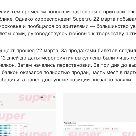
ений тем временем поползли разговоры о пригласитель
лике. Однако корреспондент Super.ru 22 марта побыва
московье и пообщался со зрителями — большинство ув
леты сами, руководствуясь любовью к творчеству арт
онцерт прошел 22 марта. За продажами билетов следи
а 12 дней до даты мероприятия выкуплены были лишь л
балкон. Затем начались перестановки. За три дня до в
 балкон оказался полностью продан, часть мест в парт
бодили, а ранее доступные позиции внезапно заняли.