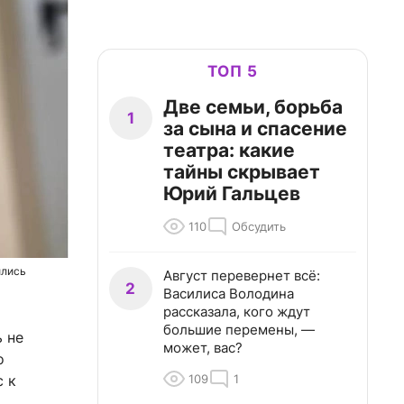
ТОП 5
Две семьи, борьба
1
за сына и спасение
театра: какие
тайны скрывает
Юрий Гальцев
110
Обсудить
ились
Август перевернет всё:
2
Василиса Володина
рассказала, кого ждут
большие перемены, —
 не
может, вас?
о
109
1
с к