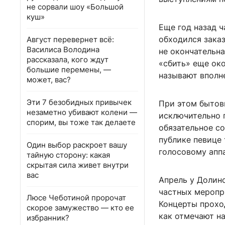
не сорвали шоу «Большой
куш»
Еще год назад 
обходился зака
Август перевернет всё:
Василиса Володина
не окончательна
рассказала, кого ждут
«сбить» еще око
большие перемены, —
называют вполн
может, вас?
Эти 7 безобидных привычек
При этом бытов
незаметно убивают колени —
исключительно 
спорим, вы тоже так делаете
обязательное с
публике певице
Один выбор раскроет вашу
голосовому апп
тайную сторону: какая
скрытая сила живет внутри
вас
Апрель у Долино
частных меропр
Люсе Чеботиной пророчат
Концерты проход
скорое замужество — кто ее
как отмечают на
избранник?