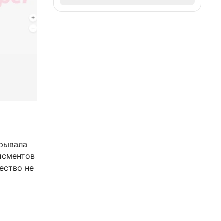
крывала
исментов
чество не