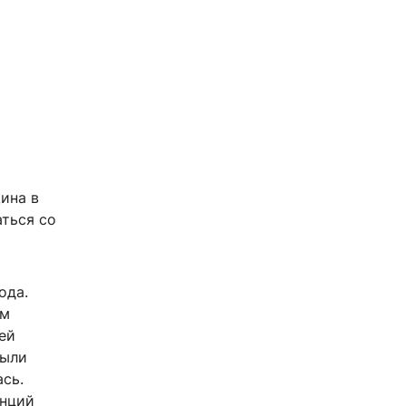
ина в
аться со
ода.
ем
ей
были
сь.
анций