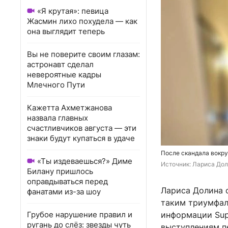
«Я крутая»: певица
Жасмин лихо похудела — как
она выглядит теперь
Вы не поверите своим глазам:
астронавт сделал
невероятные кадры
Млечного Пути
Кажетта Ахметжанова
назвала главных
счастливчиков августа — эти
знаки будут купаться в удаче
После скандала вокру
«Ты издеваешься?» Диме
Источник: 
Лариса Дол
Билану пришлось
оправдываться перед
Лариса Долина с
фанатами из-за шоу
таким триумфал
Грубое нарушение правил и
информации Supe
ругань до слёз: звезды чуть
выступлениям пе