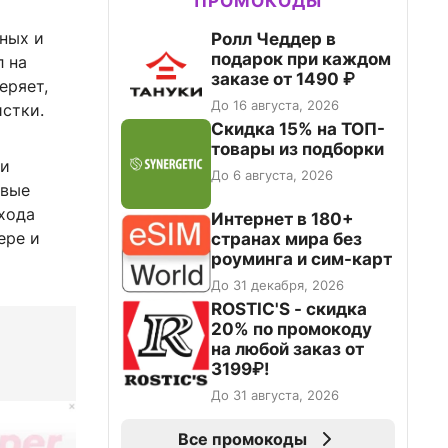
ПРОМОКОДЫ
ных и
Ролл Чеддер в
подарок при каждом
л на
заказе от 1490 ₽
еряет,
До 16 августа, 2026
истки.
Скидка 15% на ТОП-
товары из подборки
ли
До 6 августа, 2026
евые
ыхода
Интернет в 180+
ере и
странах мира без
роуминга и сим-карт
До 31 декабря, 2026
ROSTIC'S - скидка
20% по промокоду
на любой заказ от
3199₽!
До 31 августа, 2026
Все промокоды