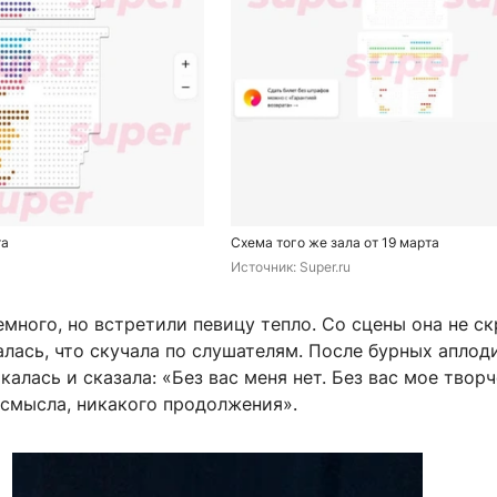
та
Схема того же зала от 19 марта
Источник: 
Super.ru
много, но встретили певицу тепло. Со сцены она не с
лась, что скучала по слушателям. После бурных аплод
калась и сказала: «Без вас меня нет. Без вас мое твор
 смысла, никакого продолжения».