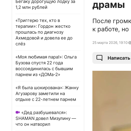
Бегаку дорогущую лодку за
драмы
1,2 млн рублей
После громк
«Триггерю тех, кто в
терапии»: Гордон жестко
к работе, но
прошлась по диагнозу
Ахмедовой и довела ее до
25 марта 2026, 19:10
слёз
«Моя любимая пара!»: Ольга
Написать
Бузова спустя 22 года
воссоединилась с бывшим
парнем из «ДОМа-2»
«Я была шокирована»: Жанну
Агузарову заметили на
отдыхе с 22-летнем парнем
«Дед разбушевался»:
SHAMAN довел Мизулину —
что он натворил