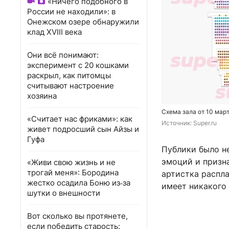
«Ничего подобного в
России не находили»: в
Онежском озере обнаружили
клад XVIII века
Они всё понимают:
эксперимент с 20 кошками
раскрыл, как питомцы
считывают настроение
хозяина
Схема зала от 10 мар
«Считает нас фриками»: как
Источник: 
Super.ru
живет подросший сын Айзы и
Гуфа
Публики было не
эмоций и призна
«Живи свою жизнь и не
трогай меня»: Бородина
артистка распла
жестко осадила Боню из‑за
имеет никакого
шутки о внешности
Вот сколько вы протянете,
если победить старость: