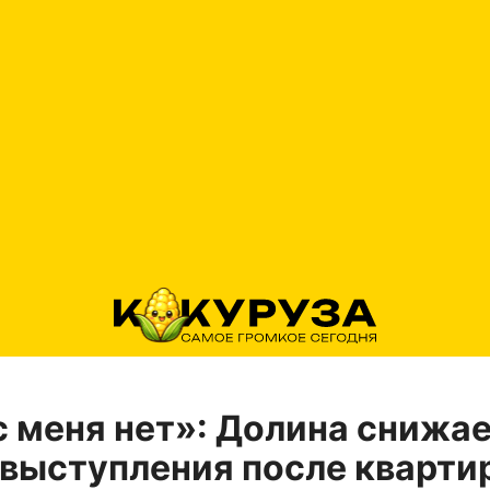
с меня нет»: Долина снижа
 выступления после кварти