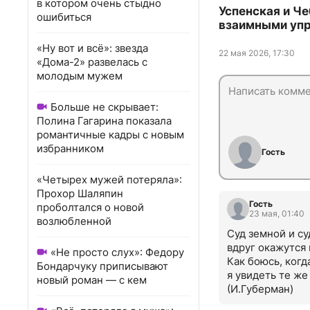
в котором очень стыдно
Успенская и Ч
ошибиться
взаимными уп
«Ну вот и всё»: звезда
22 мая 2026, 17:30
«Дома-2» развелась с
молодым мужем
Больше не скрывает:
Полина Гагарина показала
романтичные кадры с новым
избранником
Гость
«Четырех мужей потеряла»:
Прохор Шаляпин
Гость
проболтался о новой
23 мая, 01:40
возлюбленной
Суд земной и су
вдруг окажутся 
«Не просто слух»: Федору
Как боюсь, когда
Бондарчуку приписывают
я увидеть те же 
новый роман — с кем
(И.Губерман)