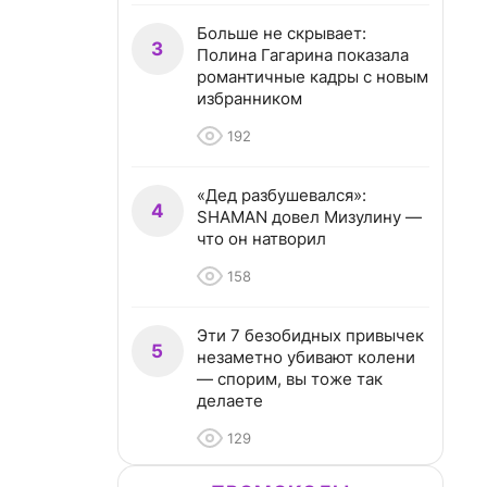
Больше не скрывает:
3
Полина Гагарина показала
романтичные кадры с новым
избранником
192
«Дед разбушевался»:
4
SHAMAN довел Мизулину —
что он натворил
158
Эти 7 безобидных привычек
5
незаметно убивают колени
— спорим, вы тоже так
делаете
129