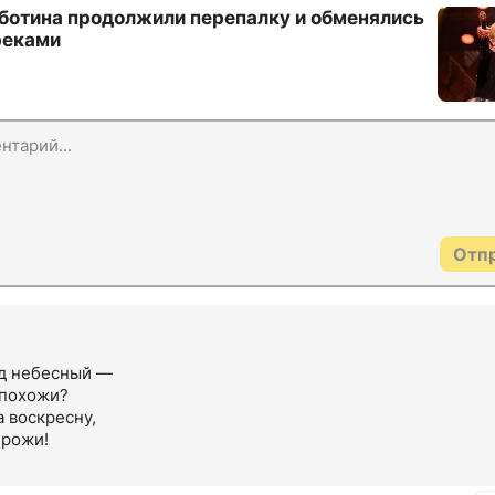
еботина продолжили перепалку и обменялись
реками
Отп
д небесный — 

похожи? 

 воскресну, 

рожи!
