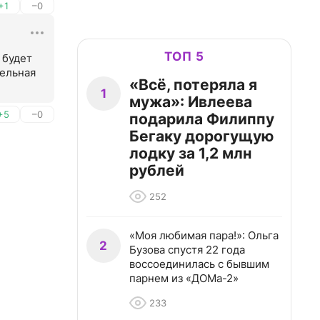
+1
–0
ТОП 5
 будет 
ельная 
«Всё, потеряла я
1
мужа»: Ивлеева
+5
–0
подарила Филиппу
Бегаку дорогущую
лодку за 1,2 млн
рублей
252
«Моя любимая пара!»: Ольга
2
Бузова спустя 22 года
воссоединилась с бывшим
парнем из «ДОМа-2»
233