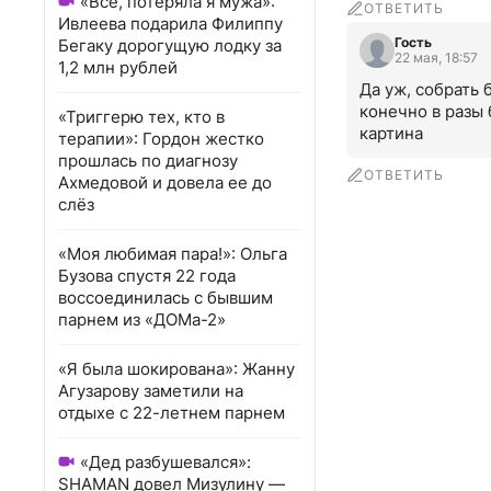
«Всё, потеряла я мужа»:
ОТВЕТИТЬ
Ивлеева подарила Филиппу
Гость
Бегаку дорогущую лодку за
22 мая, 18:57
1,2 млн рублей
Да уж, собрать б
конечно в разы б
«Триггерю тех, кто в
картина
терапии»: Гордон жестко
прошлась по диагнозу
ОТВЕТИТЬ
Ахмедовой и довела ее до
слёз
«Моя любимая пара!»: Ольга
Бузова спустя 22 года
воссоединилась с бывшим
парнем из «ДОМа-2»
«Я была шокирована»: Жанну
Агузарову заметили на
отдыхе с 22-летнем парнем
«Дед разбушевался»:
SHAMAN довел Мизулину —