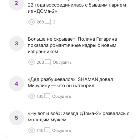
2
22 года воссоединилась с бывшим парнем
из «ДОМа-2»
268
3
Больше не скрывает: Полина Гагарина
3
показала романтичные кадры с новым
избранником
263
Обсудить
«Дед разбушевался»: SHAMAN довел
4
Мизулину — что он натворил
165
Обсудить
«Ну вот и всё»: звезда «Дома-2» развелась с
5
молодым мужем
140
Обсудить