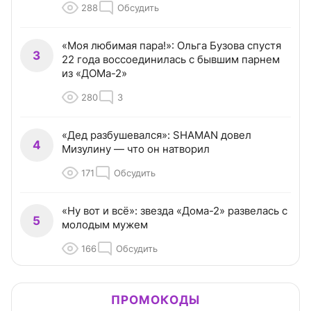
288
Обсудить
«Моя любимая пара!»: Ольга Бузова спустя
3
22 года воссоединилась с бывшим парнем
из «ДОМа-2»
280
3
«Дед разбушевался»: SHAMAN довел
4
Мизулину — что он натворил
171
Обсудить
«Ну вот и всё»: звезда «Дома-2» развелась с
5
молодым мужем
166
Обсудить
ПРОМОКОДЫ