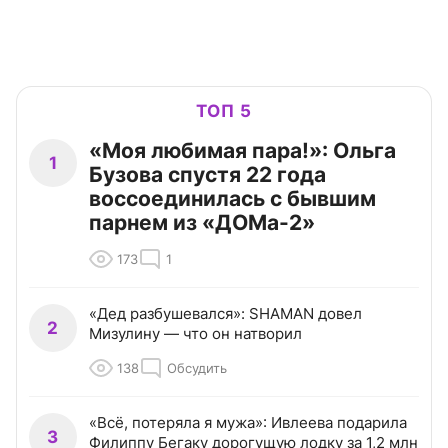
ТОП 5
«Моя любимая пара!»: Ольга
1
Бузова спустя 22 года
воссоединилась с бывшим
парнем из «ДОМа-2»
173
1
«Дед разбушевался»: SHAMAN довел
2
Мизулину — что он натворил
138
Обсудить
«Всё, потеряла я мужа»: Ивлеева подарила
3
Филиппу Бегаку дорогущую лодку за 1,2 млн