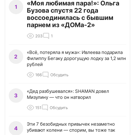
«Моя любимая пара!»: Ольга
1
Бузова спустя 22 года
воссоединилась с бывшим
парнем из «ДОМа-2»
203
1
«Всё, потеряла я мужа»: Ивлеева подарила
2
Филиппу Бегаку дорогущую лодку за 1,2 млн
рублей
166
Обсудить
«Дед разбушевался»: SHAMAN довел
3
Мизулину — что он натворил
151
Обсудить
Эти 7 безобидных привычек незаметно
4
убивают колени — спорим, вы тоже так