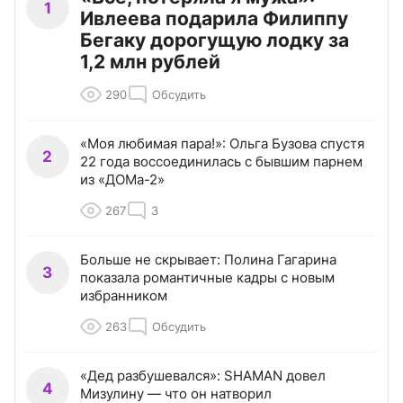
1
Ивлеева подарила Филиппу
Бегаку дорогущую лодку за
1,2 млн рублей
290
Обсудить
«Моя любимая пара!»: Ольга Бузова спустя
2
22 года воссоединилась с бывшим парнем
из «ДОМа-2»
267
3
Больше не скрывает: Полина Гагарина
3
показала романтичные кадры с новым
избранником
263
Обсудить
«Дед разбушевался»: SHAMAN довел
4
Мизулину — что он натворил