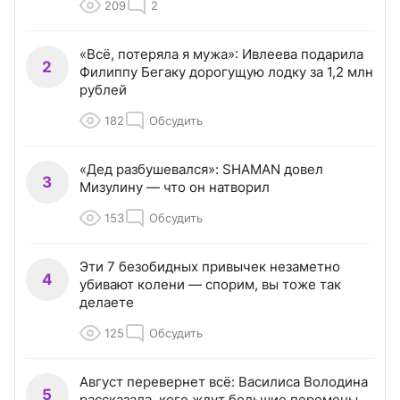
209
2
«Всё, потеряла я мужа»: Ивлеева подарила
2
Филиппу Бегаку дорогущую лодку за 1,2 млн
рублей
182
Обсудить
«Дед разбушевался»: SHAMAN довел
3
Мизулину — что он натворил
153
Обсудить
Эти 7 безобидных привычек незаметно
4
убивают колени — спорим, вы тоже так
делаете
125
Обсудить
Август перевернет всё: Василиса Володина
5
рассказала, кого ждут большие перемены,