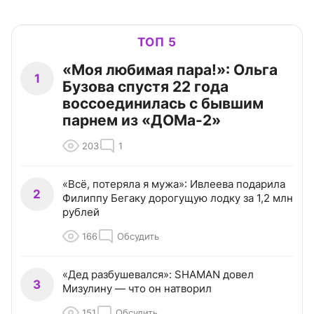
ТОП 5
«Моя любимая пара!»: Ольга
1
Бузова спустя 22 года
воссоединилась с бывшим
парнем из «ДОМа-2»
203
1
«Всё, потеряла я мужа»: Ивлеева подарила
2
Филиппу Бегаку дорогущую лодку за 1,2 млн
рублей
166
Обсудить
«Дед разбушевался»: SHAMAN довел
3
Мизулину — что он натворил
151
Обсудить