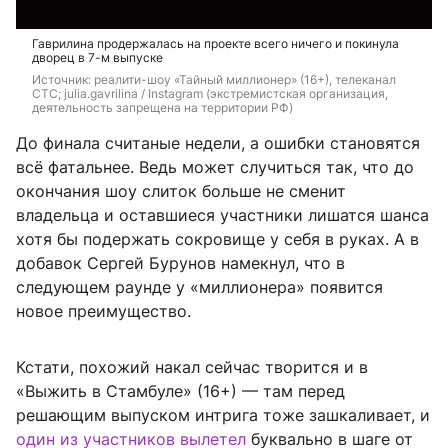
Гаврилина продержалась на проекте всего ничего и покинула
дворец в 7-м выпуске
Источник: 
реалити-шоу «Тайный миллионер» (16+), телеканал 
СТС; julia.gavrilina / Instagram (экстремистская организация, 
деятельность запрещена на территории РФ)
До финала считаные недели, а ошибки становятся
всё фатальнее. Ведь может случиться так, что до
окончания шоу слиток больше не сменит
владельца и оставшиеся участники лишатся шанса
хотя бы подержать сокровище у себя в руках. А в
добавок Сергей Бурунов намекнул, что в
следующем раунде у «миллионера» появится
новое преимущество.
Кстати, похожий накал сейчас творится и в
«Выжить в Стамбуле» (16+) — там перед
решающим выпуском интрига тоже зашкаливает, и
один из участников вылетел
буквально в шаге от