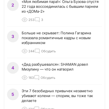
«Моя любимая пара!»: Ольга Бузова спустя
2
22 года воссоединилась с бывшим парнем
из «ДОМа-2»
253
3
Больше не скрывает: Полина Гагарина
3
показала романтичные кадры с новым
избранником
244
Обсудить
«Дед разбушевался»: SHAMAN довел
4
Мизулину — что он натворил
163
Обсудить
Эти 7 безобидных привычек незаметно
5
убивают колени — спорим, вы тоже так
делаете
134
Обсудить