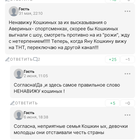
Гость
31 мая, 22:10
Ненавижу Кошкиных за их высказывания о 
Авериных- спортсменках, скорее бы Кошкиных 
выгнали с шоу, смотреть противно на из "рожи", жду 
с нетерпением!!!!! Теперь, когда Яну Кошкину вижу 
на ТНТ, переключаю на другой канал!!!
ОТВЕТИТЬ
2
+25
–1
Гость
2 июня, 11:05
Согласна!Да ,и здесь самое правильное слово 
НЕНАВИЖУ кошиных !
ОТВЕТИТЬ
+5
–0
Гость
6 июня, 18:38
Согласна, неприятные семья Кошкин ых, девочки 
молодцы они отстаивали честь страны