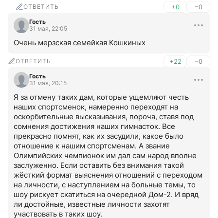
ОТВЕТИТЬ
+0
–0
Гость
31 мая, 22:05
Очень мерзская семейкая Кошкиных
ОТВЕТИТЬ
+22
–0
Гость
31 мая, 20:15
Я за отмену таких дам, которые ущемляют честь 
наших спортсменок, намеренно переходят на 
оскорбительные высказывания, пороча, ставя под 
сомнения достижения наших гимнасток. Все 
прекрасно помнят, как их засудили, какое было 
отношение к нашим спортсменам. А звание 
Олимпийских чемпионок им дал сам народ вполне 
заслуженно. Если оставить без внимания такой 
жёсткий формат выяснения отношений с переходом 
на личности, с наступлением на больные темы, то 
шоу рискует скатиться на очередной Дом-2. И вряд 
ли достойные, известные личности захотят 
участвовать в таких шоу.