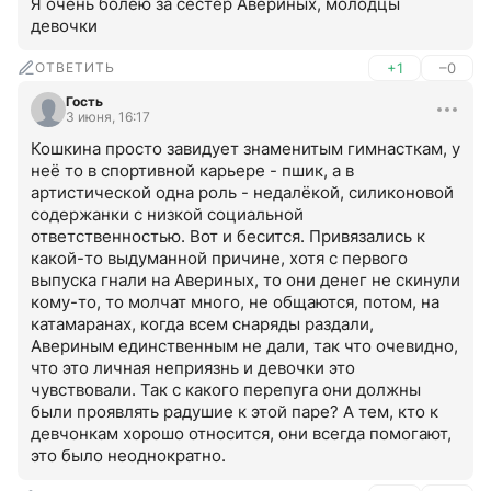
Я очень болею за сестёр Авериных, молодцы 
девочки
ОТВЕТИТЬ
+1
–0
Гость
3 июня, 16:17
Кошкина просто завидует знаменитым гимнасткам, у 
неё то в спортивной карьере - пшик, а в 
артистической одна роль - недалёкой, силиконовой 
содержанки с низкой социальной 
ответственностью. Вот и бесится. Привязались к 
какой-то выдуманной причине, хотя с первого 
выпуска гнали на Авериных, то они денег не скинули 
кому-то, то молчат много, не общаются, потом, на 
катамаранах, когда всем снаряды раздали, 
Авериным единственным не дали, так что очевидно, 
что это личная неприязнь и девочки это 
чувствовали. Так с какого перепуга они должны 
были проявлять радушие к этой паре? А тем, кто к 
девчонкам хорошо относится, они всегда помогают, 
это было неоднократно.