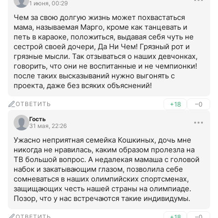
1 июня, 00:29
Чем за свою долгую жизнь может похвастаться 
мама, называемая Марго, кроме как танцевать и 
петь в караоке, положиться, выдавая себя чуть не 
сестрой своей дочери, Да Ни Чем! Грязный рот и 
грязные мысли. Так отзываться о наших девчонках, 
говорить, что они не воспитанные и не чемпионки! 
после таких высказываний нужно выгонять с 
проекта, даже без всяких объяснений!
ОТВЕТИТЬ
+18
–0
Гость
31 мая, 22:26
Ужасно неприятная семейка Кошкиных, дочь мне 
никогда не нравилась, каким образом пролезла на 
ТВ большой вопрос. А недалекая мамаша с головой 
набок и закатывающим глазом, позволила себе 
сомневаться в наших олимпийских спортсменах, 
защищающих честь нашей страны на олимпиаде. 
Позор, что у нас встречаются такие индивидумы.
ОТВЕТИТЬ
+18
–0