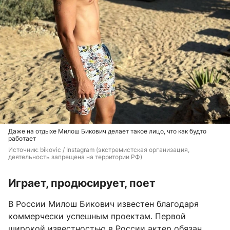
Даже на отдыхе Милош Бикович делает такое лицо, что как будто
работает
Источник: 
bikovic / Instagram (экстремистская организация, 
деятельность запрещена на территории РФ)
Играет, продюсирует, поет
В России Милош Бикович известен благодаря
коммерчески успешным проектам. Первой
широкой известностью в России актер обязан