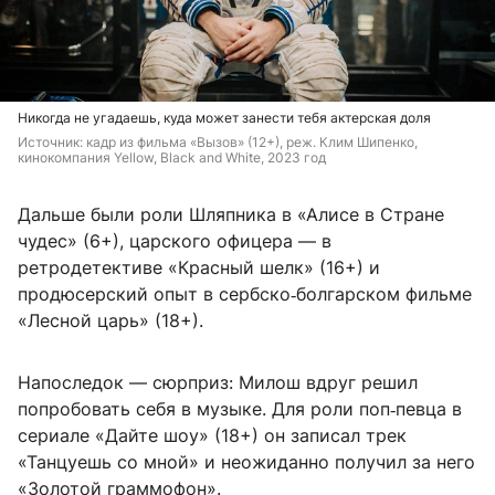
Никогда не угадаешь, куда может занести тебя актерская доля
Источник: 
кадр из фильма «Вызов» (12+), реж. Клим Шипенко, 
кинокомпания Yellow, Black and White, 2023 год
Дальше были роли Шляпника в «Алисе в Стране
чудес» (6+), царского офицера — в
ретродетективе «Красный шелк» (16+) и
продюсерский опыт в сербско‑болгарском фильме
«Лесной царь» (18+).
Напоследок — сюрприз: Милош вдруг решил
попробовать себя в музыке. Для роли поп‑певца в
сериале «Дайте шоу» (18+) он записал трек
«Танцуешь со мной» и неожиданно получил за него
«Золотой граммофон».