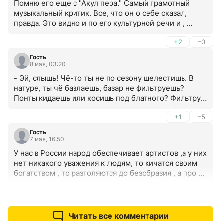
Помню его еще с "Акул пера." Самый грамотный 
музыкальный критик. Все, что он о себе сказал, 
правда. Это видно и по его культурной речи и , 
собственно, по содержанию его высказываний.
+2
–0
Гость
8 мая, 03:20
- Эй, слышь! Чё-то ты не по сезону шелестишь. В 
натуре, ты чё базлаешь, базар не фильтруешь? 
Понты кидаешь или косишь под блатного? Фильтруй 
хрюканину или фонтан закрывай. Сечёшь фишку?
+1
–5
Гость
7 мая, 16:50
У нас в России народ обеспечивает артистов ,а у них 
нет никакого уважения к людям, то кичатся своим 
богатством , то разголяются до безобразия , а про 
коку и говорить нечего задрала юбчонку ,а ноги 
кривуны думает красиво срамота!!!
+7
–1
Читать все комментарии