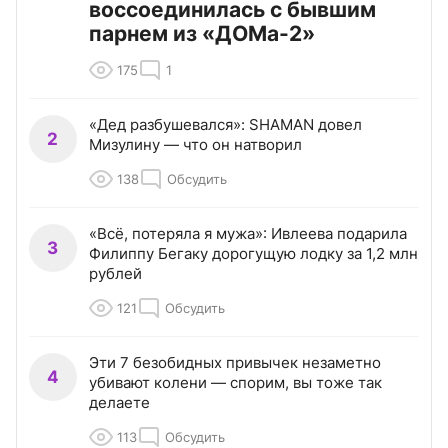
воссоединилась с бывшим
парнем из «ДОМа-2»
175
1
«Дед разбушевался»: SHAMAN довел
2
Мизулину — что он натворил
138
Обсудить
«Всё, потеряла я мужа»: Ивлеева подарила
3
Филиппу Бегаку дорогущую лодку за 1,2 млн
рублей
121
Обсудить
Эти 7 безобидных привычек незаметно
4
убивают колени — спорим, вы тоже так
делаете
113
Обсудить