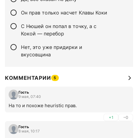
Он прав только насчет Клавы Коки
С Нюшей он попал в точку, а с
Кокой — перебор
Нет, это уже придирки и
вкусовщина
КОММЕНТАРИИ
5
Гость
9 мая, 07:40
На то и похоже heuristic прав.
+1
–0
Гость
8 мая, 10:17