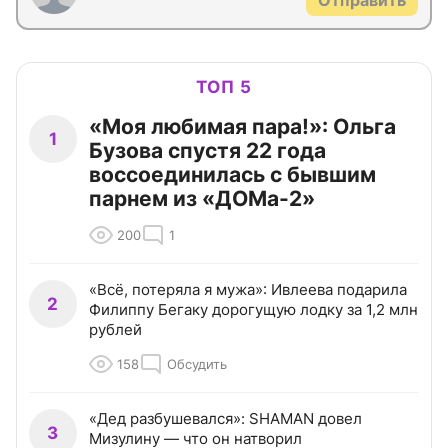
Отправить
ТОП 5
«Моя любимая пара!»: Ольга
1
Бузова спустя 22 года
воссоединилась с бывшим
парнем из «ДОМа-2»
200
1
«Всё, потеряла я мужа»: Ивлеева подарила
2
Филиппу Бегаку дорогущую лодку за 1,2 млн
рублей
158
Обсудить
«Дед разбушевался»: SHAMAN довел
3
Мизулину — что он натворил