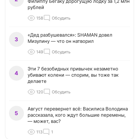
Филиппу Бегаку дорогущую лодку за 1,2 млн
рублей
158
Обсудить
«Дед разбушевался»: SHAMAN довел
3
Мизулину — что он натворил
149
Обсудить
Эти 7 безобидных привычек незаметно
4
убивают колени — спорим, вы тоже так
делаете
120
Обсудить
Август перевернет всё: Василиса Володина
5
рассказала, кого ждут большие перемены,
— может, вас?
113
1