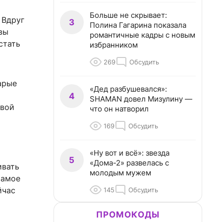
Больше не скрывает:
 Вдруг
3
Полина Гагарина показала
вы
романтичные кадры с новым
стать
избранником
269
Обсудить
арые
«Дед разбушевался»:
4
SHAMAN довел Мизулину —
звой
что он натворил
169
Обсудить
«Ну вот и всё»: звезда
5
«Дома-2» развелась с
ивать
молодым мужем
Самое
йчас
145
Обсудить
ПРОМОКОДЫ