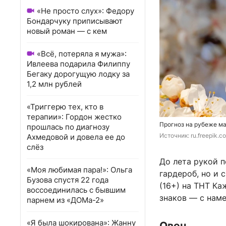
«Не просто слух»: Федору
Бондарчуку приписывают
новый роман — с кем
«Всё, потеряла я мужа»:
Ивлеева подарила Филиппу
Бегаку дорогущую лодку за
1,2 млн рублей
«Триггерю тех, кто в
терапии»: Гордон жестко
Прогноз на рубеже ма
прошлась по диагнозу
Источник: 
ru.freepik.c
Ахмедовой и довела ее до
слёз
До лета рукой п
«Моя любимая пара!»: Ольга
гардероб, но и 
Бузова спустя 22 года
(16+) на ТНТ К
воссоединилась с бывшим
знаков — с наме
парнем из «ДОМа-2»
«Я была шокирована»: Жанну
Овен