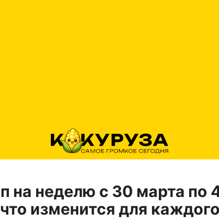
п на неделю с 30 марта по 
 что изменится для каждог