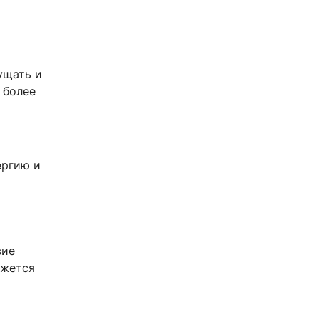
ущать и
 более
ергию и
вие
ажется