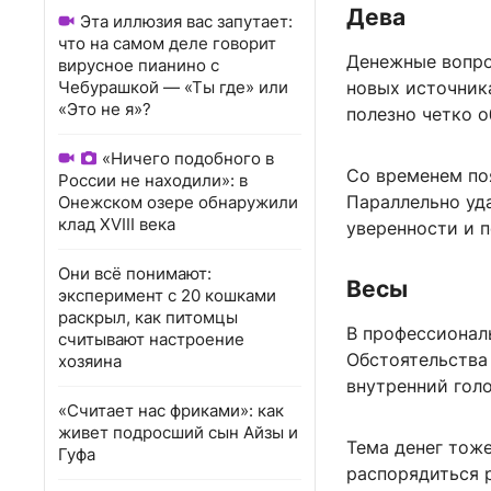
Дева
Эта иллюзия вас запутает:
что на самом деле говорит
Денежные вопро
вирусное пианино с
Чебурашкой — «Ты где» или
новых источник
«Это не я»?
полезно четко о
«Ничего подобного в
Со временем по
России не находили»: в
Параллельно уда
Онежском озере обнаружили
клад XVIII века
уверенности и п
Они всё понимают:
Весы
эксперимент с 20 кошками
раскрыл, как питомцы
В профессионал
считывают настроение
Обстоятельства 
хозяина
внутренний гол
«Считает нас фриками»: как
живет подросший сын Айзы и
Тема денег тоже
Гуфа
распорядиться р