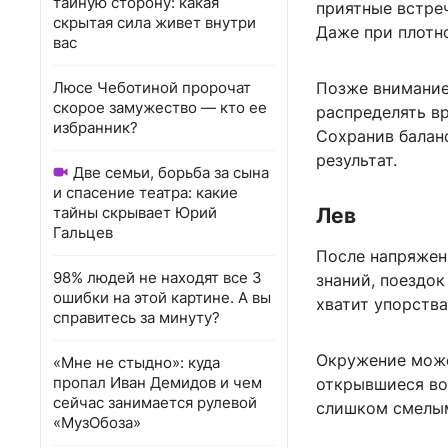
тайную сторону: какая
приятные встре
скрытая сила живет внутри
Даже при плотно
вас
Люсе Чеботиной пророчат
Позже внимание
скорое замужество — кто ее
распределять вр
избранник?
Сохранив балан
результат.
Две семьи, борьба за сына
и спасение театра: какие
тайны скрывает Юрий
Лев
Гальцев
После напряжен
98% людей не находят все 3
знаний, поездок
ошибки на этой картине. А вы
хватит упорства
справитесь за минуту?
Окружение може
«Мне не стыдно»: куда
пропал Иван Демидов и чем
открывшиеся во
сейчас занимается рулевой
слишком смелы
«МузОбоза»