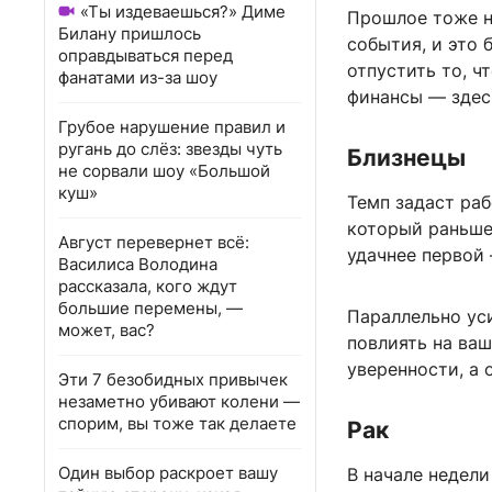
«Ты издеваешься?» Диме
Прошлое тоже н
Билану пришлось
события, и это 
оправдываться перед
отпустить то, ч
фанатами из-за шоу
финансы — здес
Грубое нарушение правил и
ругань до слёз: звезды чуть
Близнецы
не сорвали шоу «Большой
куш»
Темп задаст раб
который раньше
Август перевернет всё:
удачнее первой 
Василиса Володина
рассказала, кого ждут
большие перемены, —
Параллельно ус
может, вас?
повлиять на ва
уверенности, а
Эти 7 безобидных привычек
незаметно убивают колени —
спорим, вы тоже так делаете
Рак
Один выбор раскроет вашу
В начале недели