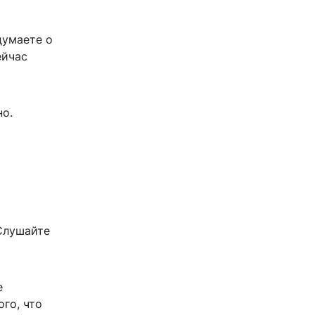
думаете о
ейчас
о.
 Слушайте
е
ого, что