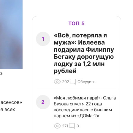
ТОП 5
«Всё, потеряла я
1
мужа»: Ивлеева
подарила Филиппу
Бегаку дорогущую
лодку за 1,2 млн
рублей
ка
292
Обсудить
«Моя любимая пара!»: Ольга
2
расенсов»
Бузова спустя 22 года
я всех
воссоединилась с бывшим
парнем из «ДОМа-2»
271
3