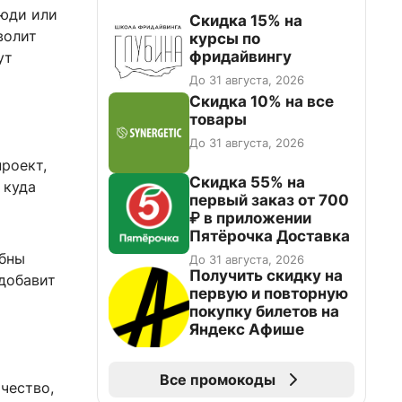
люди или
Скидка 15% на
волит
курсы по
фридайвингу
ут
До 31 августа, 2026
Скидка 10% на все
товары
До 31 августа, 2026
проект,
Скидка 55% на
 куда
первый заказ от 700
₽ в приложении
Пятёрочка Доставка
обны
До 31 августа, 2026
Получить скидку на
добавит
первую и повторную
покупку билетов на
Яндекс Афише
Все промокоды
чество,