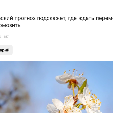
ский прогноз подскажет, где ждать переме
рмозить
157
арий