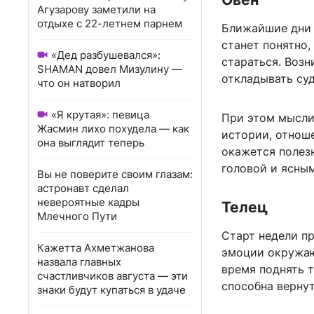
Агузарову заметили на
отдыхе с 22-летнем парнем
Ближайшие дни 
станет понятно,
«Дед разбушевался»:
стараться. Возн
SHAMAN довел Мизулину —
откладывать су
что он натворил
«Я крутая»: певица
При этом мысли
Жасмин лихо похудела — как
истории, отноше
она выглядит теперь
окажется полез
головой и ясны
Вы не поверите своим глазам:
астронавт сделал
невероятные кадры
Телец
Млечного Пути
Старт недели пр
Кажетта Ахметжанова
эмоции окружаю
назвала главных
время поднять 
счастливчиков августа — эти
способна вернут
знаки будут купаться в удаче