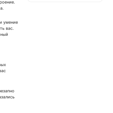
роение.
а.
и умение
ть вас.
йный
вых
вас
незапно
азались