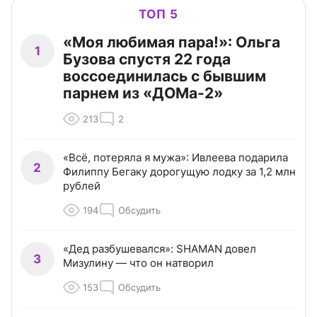
ТОП 5
«Моя любимая пара!»: Ольга
1
Бузова спустя 22 года
воссоединилась с бывшим
парнем из «ДОМа-2»
213
2
«Всё, потеряла я мужа»: Ивлеева подарила
2
Филиппу Бегаку дорогущую лодку за 1,2 млн
рублей
194
Обсудить
«Дед разбушевался»: SHAMAN довел
3
Мизулину — что он натворил
153
Обсудить