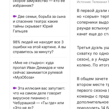
скорое замужество — кто ее
Источник: 
Телеканал 
избранник?
В первой дуэли
но «серые» тер
Две семьи, борьба за сына
и спасение театра: какие
соперники выдох
тайны скрывает Юрий
раунде вспыхну
Гальцев
канат еще до ст
98% людей не находят все 3
ошибки на этой картине. А вы
Третья дуэль у
справитесь за минуту?
схватку по одн
сезон), а у Анд
«Мне не стыдно»: куда
колено. По итог
пропал Иван Демидов и чем
сейчас занимается рулевой
«МузОбоза»
В общем зачете 
втором месте тр
Эта иллюзия вас запутает:
первого сезона 
что на самом деле говорит
команды с пред
вирусное пианино с
дополнительное
Чебурашкой — «Ты где» или
«Это не я»?
преодолеть 14 б