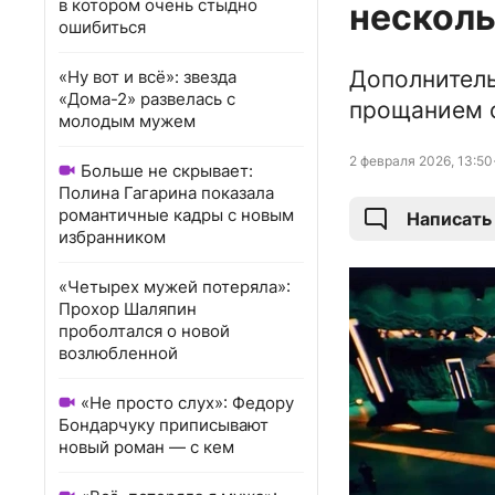
в котором очень стыдно
несколь
ошибиться
Дополнитель
«Ну вот и всё»: звезда
«Дома-2» развелась с
прощанием 
молодым мужем
2 февраля 2026, 13:50
Больше не скрывает:
Полина Гагарина показала
романтичные кадры с новым
Написать
избранником
«Четырех мужей потеряла»:
Прохор Шаляпин
проболтался о новой
возлюбленной
«Не просто слух»: Федору
Бондарчуку приписывают
новый роман — с кем