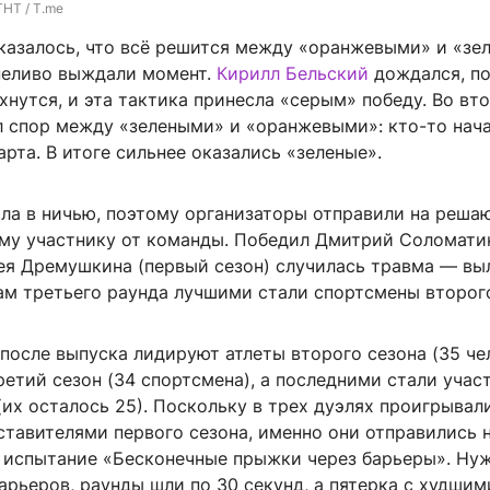
ТНТ / T.me
 казалось, что всё решится между «оранжевыми» и «зе
пеливо выждали момент.
Кирилл Бельский
дождался, п
нутся, и эта тактика принесла «серым» победу. Во вт
л спор между «зелеными» и «оранжевыми»: кто-то нача
арта. В итоге сильнее оказались «зеленые».
шла в ничью, поэтому организаторы отправили на реш
ому участнику от команды. Победил Дмитрий Соломати
рея Дремушкина (первый сезон) случилась травма — вы
ам третьего раунда лучшими стали спортсмены второго
после выпуска лидируют атлеты второго сезона (35 чел
етий сезон (34 спортсмена), а последними стали учас
(их осталось 25). Поскольку в трех дуэлях проигрывал
ставителями первого сезона, именно они отправились 
 испытание «Бесконечные прыжки через барьеры». Ну
арьеров, раунды шли по 30 секунд, а пятерка с худшим