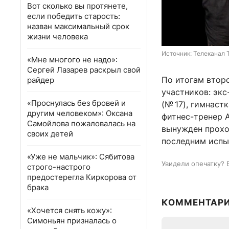
Вот сколько вы протянете,
если победить старость:
назван максимальный срок
жизни человека
Источник: 
Телеканал 
«Мне многого не надо»:
Сергей Лазарев раскрыл свой
По итогам второ
райдер
участников: экс
«Проснулась без бровей и
(
№ 17
), гимнаст
другим человеком»: Оксана
фитнес-тренер 
Самойлова пожаловалась на
вынужден проход
своих детей
последним испы
«Уже не мальчик»: Сябитова
Увидели опечатку? 
строго-настрого
предостерегла Киркорова от
брака
КОММЕНТАР
«Хочется снять кожу»:
Симоньян призналась о