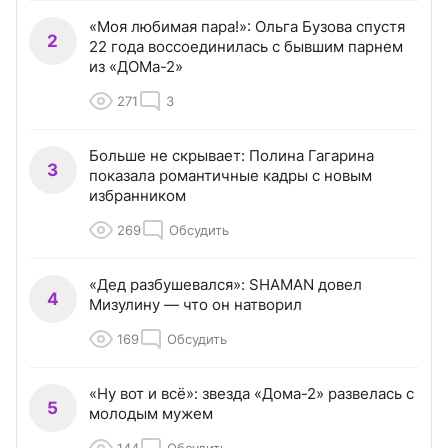
«Моя любимая пара!»: Ольга Бузова спустя
2
22 года воссоединилась с бывшим парнем
из «ДОМа-2»
271
3
Больше не скрывает: Полина Гагарина
3
показала романтичные кадры с новым
избранником
269
Обсудить
«Дед разбушевался»: SHAMAN довел
4
Мизулину — что он натворил
169
Обсудить
«Ну вот и всё»: звезда «Дома-2» развелась с
5
молодым мужем
144
Обсудить