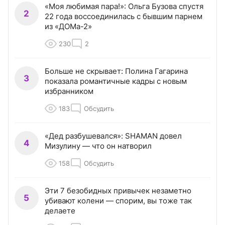
«Моя любимая пара!»: Ольга Бузова спустя
2
22 года воссоединилась с бывшим парнем
из «ДОМа-2»
230
2
Больше не скрывает: Полина Гагарина
3
показала романтичные кадры с новым
избранником
183
Обсудить
«Дед разбушевался»: SHAMAN довел
4
Мизулину — что он натворил
158
Обсудить
Эти 7 безобидных привычек незаметно
5
убивают колени — спорим, вы тоже так
делаете