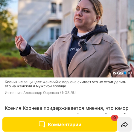
Ксения не защищает женский юмор, она считает что не стоит делить
его на женский и мужской вообще
Источник: 
Александр Ощепков / NGS.RU
Ксения Корнева придерживается мнения, что юмор
не может делиться на женский и мужской: он либо
0
смешной, либо нет.
Комментарии