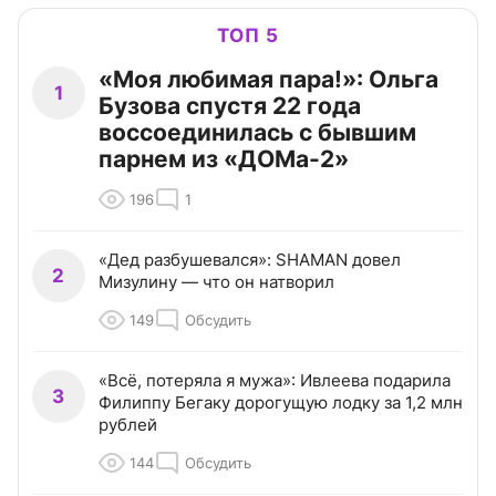
ТОП 5
«Моя любимая пара!»: Ольга
1
Бузова спустя 22 года
воссоединилась с бывшим
парнем из «ДОМа-2»
196
1
«Дед разбушевался»: SHAMAN довел
2
Мизулину — что он натворил
149
Обсудить
«Всё, потеряла я мужа»: Ивлеева подарила
3
Филиппу Бегаку дорогущую лодку за 1,2 млн
рублей
144
Обсудить