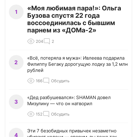
«Моя любимая пара!»: Ольга
1
Бузова спустя 22 года
воссоединилась с бывшим
парнем из «ДОМа-2»
204
2
«Всё, потеряла я мужа»: Ивлеева подарила
2
Филиппу Бегаку дорогущую лодку за 1,2 млн
рублей
166
Обсудить
«Дед разбушевался»: SHAMAN довел
3
Мизулину — что он натворил
152
Обсудить
Эти 7 безобидных привычек незаметно
4
убивают колени — спорим, вы тоже так