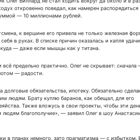
к Олег Виллард не стал ходить вокруг да около и в ра
кодух откровенно поведал, как намерен распорядиться
уммой — 10 миллионами рублей.
смена, к вершине его привела не только железная фор
себя в руках. В списке причин оказалась и капля удачи.
икуда — даже если мышцы как у титана.
и всё предельно практично. Олег не скрывает: сначала
потом — радости.
а долговые обязательства, ипотеку. Обязательно сдела
им людям. Брату куплю баранов, как обещал, для его
яйства. Также вложусь в свои проекты, чтобы эти ден
и людям благополучие», — заявил Олег в шоу Анастаси
ки в планах немного, зато прагматизма — с избытком.