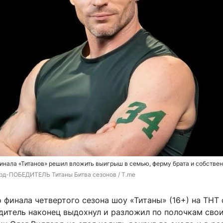
инала «Титанов» решил вложить выигрыш в семью, ферму брата и собстве
рд-ПОБЕДИТЕЛЬ Титаны Битва сезонов / T.me
 финала четвертого сезона шоу «Титаны» (16+) на ТНТ
едитель наконец выдохнул и разложил по полочкам свои