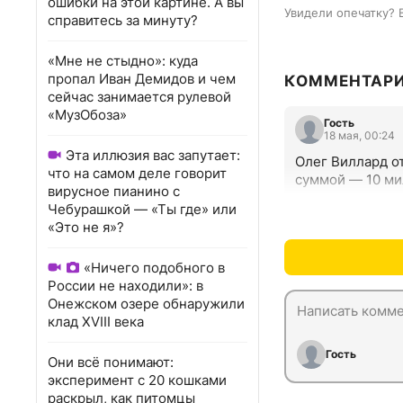
ошибки на этой картине. А вы
Увидели опечатку? 
справитесь за минуту?
«Мне не стыдно»: куда
пропал Иван Демидов и чем
КОММЕНТАР
сейчас занимается рулевой
«МузОбоза»
Гость
18 мая, 00:24
Эта иллюзия вас запутает:
Олег Виллард о
что на самом деле говорит
суммой — 10 ми
вирусное пианино с
Чебурашкой — «Ты где» или
«Это не я»?
«Ничего подобного в
России не находили»: в
Онежском озере обнаружили
клад XVIII века
Гость
Они всё понимают:
эксперимент с 20 кошками
раскрыл, как питомцы