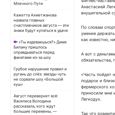
Фитнес-наставни
Млечного Пути
Анастасией Лег
внушительной с
Кажетта Ахметжанова
назвала главных
счастливчиков августа — эти
По словам спорт
знаки будут купаться в удаче
умение держать 
как известно, н
«Ты издеваешься?» Диме
Билану пришлось
оправдываться перед
А вот с деньгам
фанатами из-за шоу
обязательства, 
Грубое нарушение правил и
ругань до слёз: звезды чуть
«Часть пойдет н
не сорвали шоу «Большой
подарок и близк
куш»
фермерского хоз
приносили мне 
Август перевернет всё:
Легкодух.
Василиса Володина
рассказала, кого ждут
большие перемены, —
Так что романти