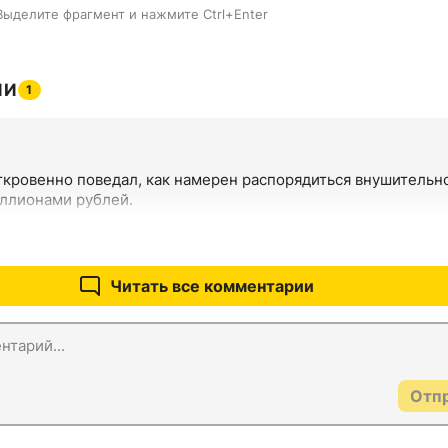
Выделите фрагмент и нажмите Ctrl+Enter
ИИ
1
ткровенно поведал, как намерен распорядиться внушительно
ллионами рублей.
Читать все комментарии
Отп