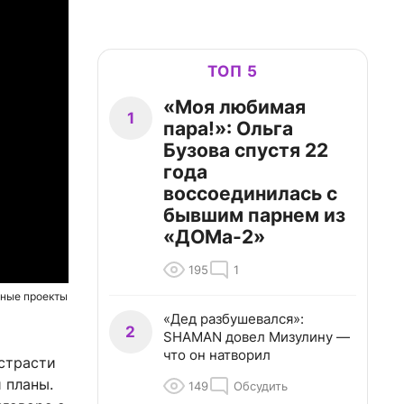
ТОП 5
«Моя любимая
1
пара!»: Ольга
Бузова спустя 22
года
воссоединилась с
бывшим парнем из
«ДОМа-2»
195
1
нные проекты
«Дед разбушевался»:
2
SHAMAN довел Мизулину —
что он натворил
 страсти
 планы.
149
Обсудить