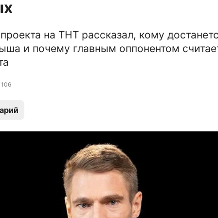
ых
проекта на ТНТ рассказал, кому достанет
ыша и почему главным оппонентом считае
та
106
арий