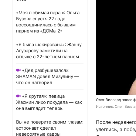
«Моя любимая пара!»: Ольга
Бузова спустя 22 года
воссоединилась с бывшим
парнем из «ДОМа-2»
«Я была шокирована»: Жанну
Агузарову заметили на
отдыхе с 22-летнем парнем
«Дед разбушевался»:
SHAMAN довел Мизулину —
что он натворил
«Я крутая»: певица
Олег Виллард после ф
Жасмин лихо похудела — как
Источник: 
Олег Вилла
она выглядит теперь
Вы не поверите своим глазам:
После недавнего
астронавт сделал
улеглись, а поб
невероятные кадры