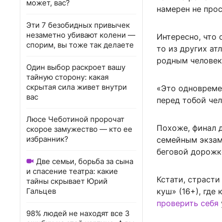
может, вас?
намерен не прос
Эти 7 безобидных привычек
незаметно убивают колени —
Интересно, что 
спорим, вы тоже так делаете
то из других ат
родным человек
Один выбор раскроет вашу
тайную сторону: какая
скрытая сила живет внутри
«Это одновреме
вас
перед тобой чел
Люсе Чеботиной пророчат
Похоже, финал д
скорое замужество — кто ее
избранник?
семейным экзаме
беговой дорожке
Две семьи, борьба за сына
и спасение театра: какие
Кстати, страсти
тайны скрывает Юрий
Гальцев
куш» (16+), где
проверить себя
98% людей не находят все 3