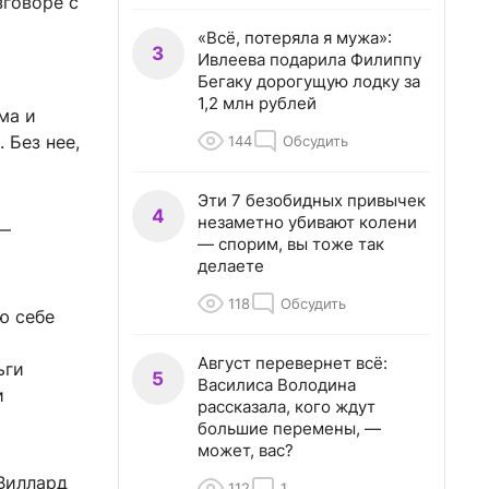
зговоре с
«Всё, потеряла я мужа»:
3
Ивлеева подарила Филиппу
Бегаку дорогущую лодку за
1,2 млн рублей
ма и
 Без нее,
144
Обсудить
Эти 7 безобидных привычек
4
незаметно убивают колени
 —
— спорим, вы тоже так
делаете
118
Обсудить
ю себе
Август перевернет всё:
ьги
5
Василиса Володина
и
рассказала, кого ждут
большие перемены, —
может, вас?
 Виллард
112
1