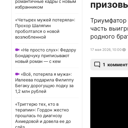
романтичные кадры с новым
призов
избранником
Триумфатор 
«Четырех мужей потеряла»:
Прохор Шаляпин
часть выигр
проболтался о новой
родного бра
возлюбленной
«Не просто слух»: Федору
17 мая 2026, 10:00
Бондарчуку приписывают
новый роман — с кем
1
коммент
«Всё, потеряла я мужа»:
Ивлеева подарила Филиппу
Бегаку дорогущую лодку за
1,2 млн рублей
«Триггерю тех, кто в
терапии»: Гордон жестко
прошлась по диагнозу
Ахмедовой и довела ее до
слёз