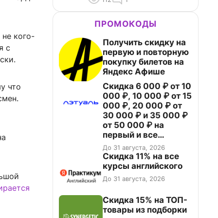
ПРОМОКОДЫ
 не кого-
Получить скидку на
я с
первую и повторную
ски.
покупку билетов на
Яндекс Афише
Скидка 6 000 ₽ от 10
у что
000 ₽, 10 000 ₽ от 15
смен.
000 ₽, 20 000 ₽ от
30 000 ₽ и 35 000 ₽
от 50 000 ₽ на
первый и все
на
повторные заказы по
До 31 августа, 2026
промокоду НАБЕРИ
Скидка 11% на все
курсы английского
льшой
До 31 августа, 2026
ирается
Скидка 15% на ТОП-
товары из подборки