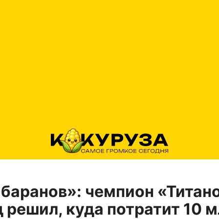
баранов»: чемпион «Титан
 решил, куда потратит 10 м