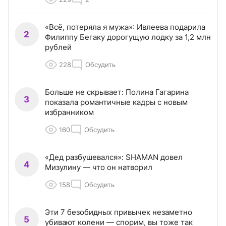
«Всё, потеряла я мужа»: Ивлеева подарила
2
Филиппу Бегаку дорогущую лодку за 1,2 млн
рублей
228
Обсудить
Больше не скрывает: Полина Гагарина
3
показала романтичные кадры с новым
избранником
160
Обсудить
«Дед разбушевался»: SHAMAN довел
4
Мизулину — что он натворил
158
Обсудить
Эти 7 безобидных привычек незаметно
5
убивают колени — спорим, вы тоже так