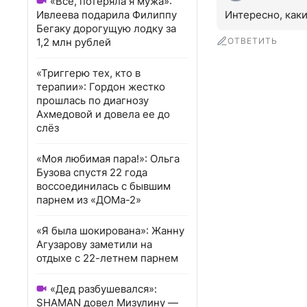
«Всё, потеряла я мужа»:
Ивлеева подарила Филиппу
Интересно, каки
Бегаку дорогущую лодку за
1,2 млн рублей
ОТВЕТИТЬ
«Триггерю тех, кто в
терапии»: Гордон жестко
прошлась по диагнозу
Ахмедовой и довела ее до
слёз
«Моя любимая пара!»: Ольга
Бузова спустя 22 года
воссоединилась с бывшим
парнем из «ДОМа-2»
«Я была шокирована»: Жанну
Агузарову заметили на
отдыхе с 22-летнем парнем
«Дед разбушевался»:
SHAMAN довел Мизулину —