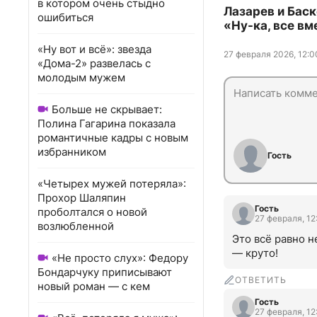
в котором очень стыдно
Лазарев и Баск
ошибиться
«Ну-ка, все вм
«Ну вот и всё»: звезда
27 февраля 2026, 12:0
«Дома-2» развелась с
молодым мужем
Больше не скрывает:
Полина Гагарина показала
романтичные кадры с новым
избранником
Гость
«Четырех мужей потеряла»:
Прохор Шаляпин
Гость
проболтался о новой
27 февраля, 12
возлюбленной
Это всё равно н
— круто!
«Не просто слух»: Федору
Бондарчуку приписывают
ОТВЕТИТЬ
новый роман — с кем
Гость
27 февраля, 12