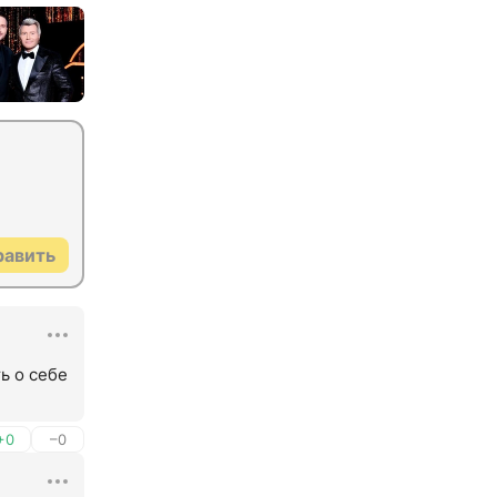
равить
 о себе 
+0
–0