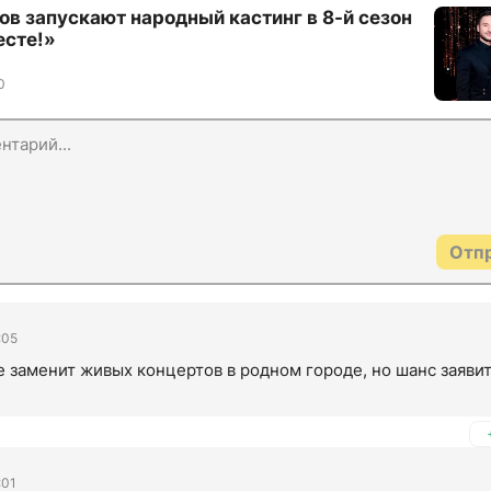
ов запускают народный кастинг в 8-й сезон
есте!»
0
Отп
:05
е заменит живых концертов в родном городе, но шанс заявить
:01