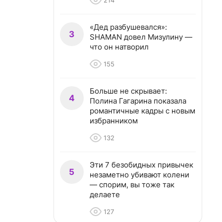
214
«Дед разбушевался»:
3
SHAMAN довел Мизулину —
что он натворил
155
Больше не скрывает:
4
Полина Гагарина показала
романтичные кадры с новым
избранником
132
Эти 7 безобидных привычек
5
незаметно убивают колени
— спорим, вы тоже так
делаете
127