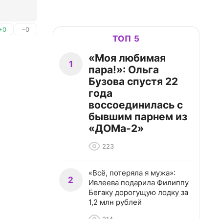
+0
–0
ТОП 5
«Моя любимая
1
пара!»: Ольга
Бузова спустя 22
года
воссоединилась с
бывшим парнем из
«ДОМа-2»
223
«Всё, потеряла я мужа»:
2
Ивлеева подарила Филиппу
Бегаку дорогущую лодку за
1,2 млн рублей