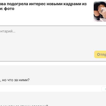
ова подогрела интерес новыми кадрами из
и: фото
Отп
 но что за ними?