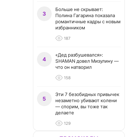
Больше не скрывает:
3
Полина Гагарина показала
романтичные кадры с новым
избранником
187
«Дед разбушевался»:
4
SHAMAN довел Мизулину —
что он натворил
158
Эти 7 безобидных привычек
5
незаметно убивают колени
— спорим, вы тоже так
делаете
129