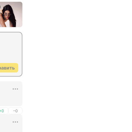
равить
+0
–0