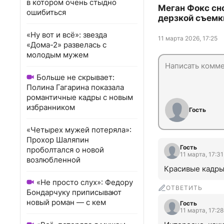
в котором очень стыдно
Меган Фокс сн
ошибиться
дерзкой съемк
«Ну вот и всё»: звезда
11 марта 2026, 17:25
«Дома-2» развелась с
молодым мужем
Больше не скрывает:
Полина Гагарина показала
романтичные кадры с новым
избранником
Гость
«Четырех мужей потеряла»:
Прохор Шаляпин
Гость
проболтался о новой
11 марта, 17:31
возлюбленной
Красивые кадры,
«Не просто слух»: Федору
ОТВЕТИТЬ
Бондарчуку приписывают
новый роман — с кем
Гость
11 марта, 17:28