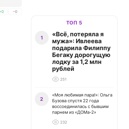
+0
–0
ТОП 5
«Всё, потеряла я
1
мужа»: Ивлеева
подарила Филиппу
Бегаку дорогущую
лодку за 1,2 млн
рублей
251
«Моя любимая пара!»: Ольга
2
Бузова спустя 22 года
воссоединилась с бывшим
парнем из «ДОМа-2»
232