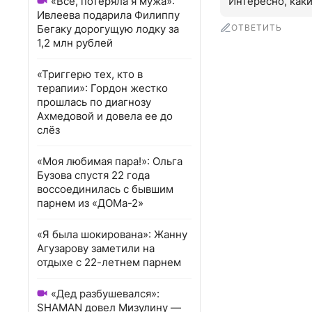
«Всё, потеряла я мужа»:
Интересно, как
Ивлеева подарила Филиппу
Бегаку дорогущую лодку за
ОТВЕТИТЬ
1,2 млн рублей
«Триггерю тех, кто в
терапии»: Гордон жестко
прошлась по диагнозу
Ахмедовой и довела ее до
слёз
«Моя любимая пара!»: Ольга
Бузова спустя 22 года
воссоединилась с бывшим
парнем из «ДОМа-2»
«Я была шокирована»: Жанну
Агузарову заметили на
отдыхе с 22-летнем парнем
«Дед разбушевался»:
SHAMAN довел Мизулину —