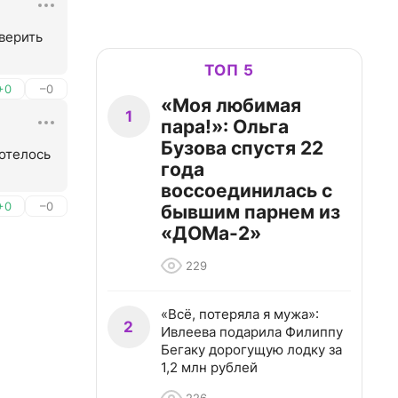
верить 
ТОП 5
+0
–0
«Моя любимая
1
пара!»: Ольга
Бузова спустя 22
отелось 
года
воссоединилась с
+0
–0
бывшим парнем из
«ДОМа-2»
229
«Всё, потеряла я мужа»:
2
Ивлеева подарила Филиппу
Бегаку дорогущую лодку за
1,2 млн рублей