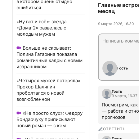
в котором очень стыдно
Главные астро
ошибиться
месяц
«Ну вот и всё»: звезда
9 марта 2026, 16:30
«Дома-2» развелась с
молодым мужем
Больше не скрывает:
Полина Гагарина показала
романтичные кадры с новым
избранником
Гость
«Четырех мужей потеряла»:
Прохор Шаляпин
Гость
проболтался о новой
9 марта, 16:37
возлюбленной
Посмотрим, как 
— работа и отно
«Не просто слух»: Федору
прогнозов.
Бондарчуку приписывают
новый роман — с кем
ОТВЕТИТЬ
Гость