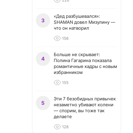
226
«Дед разбушевался»:
3
SHAMAN довел Мизулину —
что он натворил
156
Больше не скрывает:
4
Полина Гагарина показала
романтичные кадры с новым
избранником
155
Эти 7 безобидных привычек
5
незаметно убивают колени
— спорим, вы тоже так
делаете
128