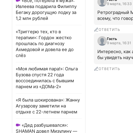
«Всё, потеряла я мужа»:
9 марта, 16:33
Ивлеева подарила Филиппу
Бегаку дорогущую лодку за
Ретроградный Ме
1,2 млн рублей
всему, что гово
ОТВЕТИТЬ
«Триггерю тех, кто в
терапии»: Гордон жестко
Гость
прошлась по диагнозу
9 марта, 16:31
Ахмедовой и довела ее до
Интересно, как
слёз
бы увидеть нау
«Моя любимая пара!»: Ольга
ОТВЕТИТЬ
Бузова спустя 22 года
воссоединилась с бывшим
парнем из «ДОМа-2»
«Я была шокирована»: Жанну
Агузарову заметили на
отдыхе с 22-летнем парнем
«Дед разбушевался»:
SHAMAN довел Мизулину —