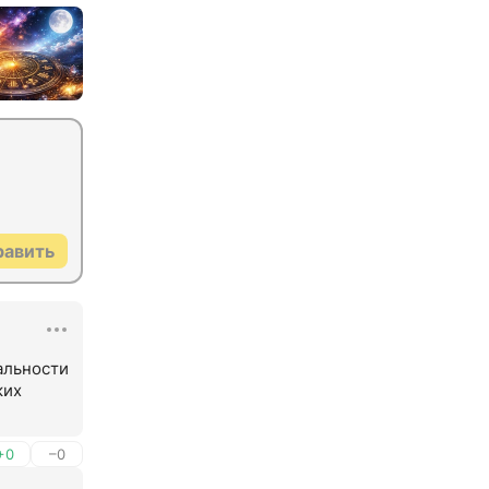
равить
льности 
их 
+0
–0