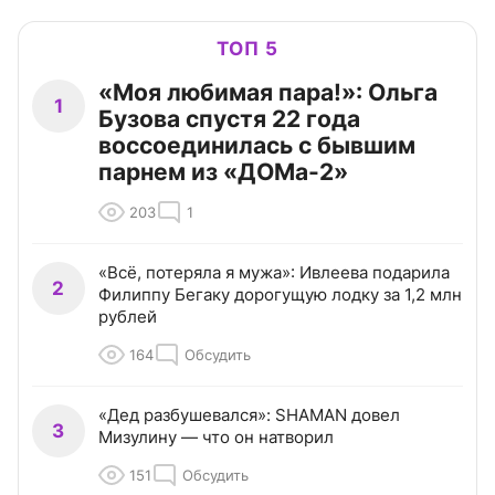
ТОП 5
«Моя любимая пара!»: Ольга
1
Бузова спустя 22 года
воссоединилась с бывшим
парнем из «ДОМа-2»
203
1
«Всё, потеряла я мужа»: Ивлеева подарила
2
Филиппу Бегаку дорогущую лодку за 1,2 млн
рублей
164
Обсудить
«Дед разбушевался»: SHAMAN довел
3
Мизулину — что он натворил
151
Обсудить