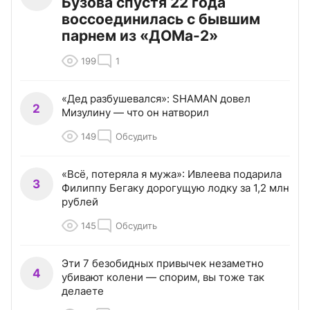
Бузова спустя 22 года
воссоединилась с бывшим
парнем из «ДОМа-2»
199
1
«Дед разбушевался»: SHAMAN довел
2
Мизулину — что он натворил
149
Обсудить
«Всё, потеряла я мужа»: Ивлеева подарила
3
Филиппу Бегаку дорогущую лодку за 1,2 млн
рублей
145
Обсудить
Эти 7 безобидных привычек незаметно
4
убивают колени — спорим, вы тоже так
делаете