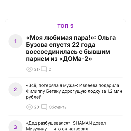
ТОП 5
«Моя любимая пара!»: Ольга
1
Бузова спустя 22 года
воссоединилась с бывшим
парнем из «ДОМа-2»
217
2
«Всё, потеряла я мужа»: Ивлеева подарила
2
Филиппу Бегаку дорогущую лодку за 1,2 млн
рублей
201
Обсудить
«Дед разбушевался»: SHAMAN довел
3
Мизулину — что он натворил