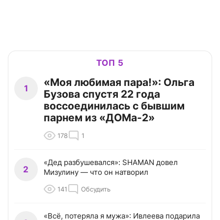
ТОП 5
«Моя любимая пара!»: Ольга
1
Бузова спустя 22 года
воссоединилась с бывшим
парнем из «ДОМа-2»
178
1
«Дед разбушевался»: SHAMAN довел
2
Мизулину — что он натворил
141
Обсудить
«Всё, потеряла я мужа»: Ивлеева подарила