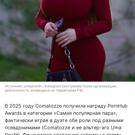
Источник: 
umaanorth / Instagram (экстремистская организация, 
деятельность запрещена на территории РФ)
В 2025 году Comatozze получила награду PornHub
Awards в категории «Самая популярная пара»,
фактически играя в дуэте обе роли под разными
псевдонимами (Comatozze и ее альтер-эго Uma
North). Финансовое состояние актрисы к этому