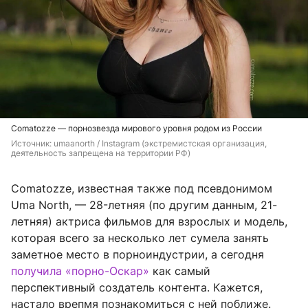
Comatozze — порнозвезда мирового уровня родом из России
Источник: 
umaanorth / Instagram (экстремистская организация, 
деятельность запрещена на территории РФ)
Comatozze, известная также под псевдонимом
Uma North, — 28-летняя (по другим данным, 21-
летняя) актриса фильмов для взрослых и модель,
которая всего за несколько лет сумела занять
заметное место в порноиндустрии, а сегодня
получила «порно-Оскар»
как самый
перспективный создатель контента. Кажется,
настало врепмя познакомиться с ней поближе.