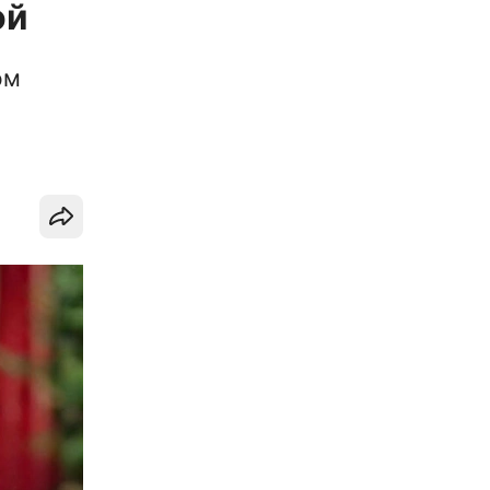
ой
ом