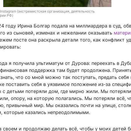
/ Instagram (экстремистская организация, деятельность 
рии РФ)
4 году Ирина Болгар подала на миллиардера в суд, об
ого из сыновей, изменах и нежелании оказывать
матери
вежем посте она раскрыла детали того, как конфликт у
лировать:
ода я получила ультиматум от Дурова: переехать в Дуб
 финансовая поддержка там будет продолжена. Принят
знать, что со мной можно так поступать, предать себя 
же поставить себя в уязвимое положение из-за специф
 с детьми потеряли дом, где мирно жили. Мы потеряли
ли, опору, на которую полагались. Мы потеряли всё, ч
ю, привычный мир. Мы оказались почти на улице, стол
и, которые казались непреодолимыми.
а своем и продолжаю делать всё, чтобы у моих детей 