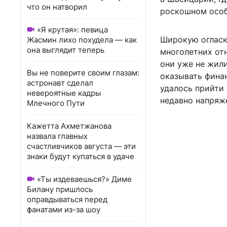
что он натворил
роскошном особ
«Я крутая»: певица
Широкую огласку
Жасмин лихо похудела — как
она выглядит теперь
многолетних от
они уже не жили
Вы не поверите своим глазам:
оказывать фина
астронавт сделал
удалось прийти 
невероятные кадры
недавно напряж
Млечного Пути
Кажетта Ахметжанова
назвала главных
счастливчиков августа — эти
знаки будут купаться в удаче
«Ты издеваешься?» Диме
Билану пришлось
оправдываться перед
фанатами из-за шоу