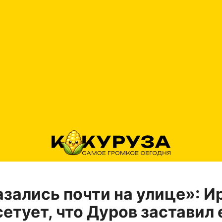
зались почти на улице»: И
сетует, что Дуров заставил 