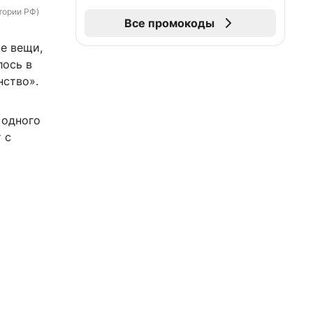
тории РФ)
Все промокоды
е вещи,
лось в
нство».
 одного
 с