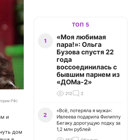
ТОП 5
«Моя любимая
1
пара!»: Ольга
Бузова спустя 22
года
воссоединилась с
бывшим парнем из
«ДОМа-2»
212
2
тории РФ)
«Всё, потеряла я мужа»:
2
Ивлеева подарила Филиппу
ым и
Бегаку дорогущую лодку за
1,2 млн рублей
инуть дом
вещи в