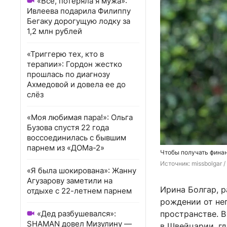
«Всё, потеряла я мужа»:
Ивлеева подарила Филиппу
Бегаку дорогущую лодку за
1,2 млн рублей
«Триггерю тех, кто в
терапии»: Гордон жестко
прошлась по диагнозу
Ахмедовой и довела ее до
слёз
«Моя любимая пара!»: Ольга
Бузова спустя 22 года
воссоединилась с бывшим
парнем из «ДОМа-2»
Чтобы получать финан
Источник: 
missbolgar 
«Я была шокирована»: Жанну
Агузарову заметили на
Ирина Болгар, 
отдыхе с 22-летнем парнем
рождении от нег
«Дед разбушевался»:
пространстве. В
SHAMAN довел Мизулину —
в Швейцарии, гд