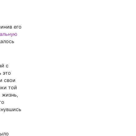
винив его
альную
далось
ай с
ь это
и свои
ики той
 жизнь,
то
кнувшись
было