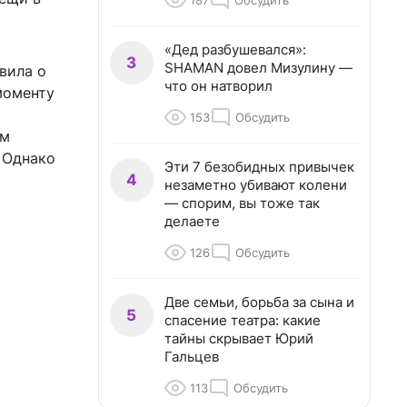
187
Обсудить
«Дед разбушевался»:
3
SHAMAN довел Мизулину —
вила о
что он натворил
моменту
153
Обсудить
ам
. Однако
Эти 7 безобидных привычек
4
незаметно убивают колени
— спорим, вы тоже так
делаете
126
Обсудить
Две семьи, борьба за сына и
5
спасение театра: какие
тайны скрывает Юрий
Гальцев
113
Обсудить