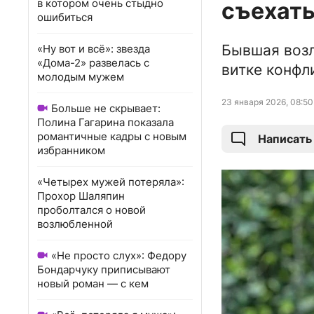
в котором очень стыдно
съехать
ошибиться
Бывшая возл
«Ну вот и всё»: звезда
«Дома-2» развелась с
витке конфл
молодым мужем
23 января 2026, 08:50
Больше не скрывает:
Полина Гагарина показала
романтичные кадры с новым
Написать
избранником
«Четырех мужей потеряла»:
Прохор Шаляпин
проболтался о новой
возлюбленной
«Не просто слух»: Федору
Бондарчуку приписывают
новый роман — с кем