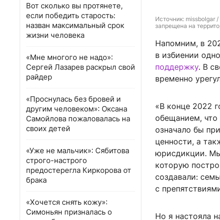
Вот сколько вы протянете,
если победить старость:
Источник: 
missbolgar 
назван максимальный срок
запрещена на террито
жизни человека
Напомним, в 202
в избиении одн
«Мне многого не надо»:
поддержку
. В с
Сергей Лазарев раскрыл свой
райдер
временно урегу
«Проснулась без бровей и
«В конце 2022 г
другим человеком»: Оксана
обещанием, что
Самойлова пожаловалась на
своих детей
означало бы при
ценности, а так
«Уже не мальчик»: Сябитова
юрисдикции. Мы
строго-настрого
которую построи
предостерегла Киркорова от
создавали: семь
брака
с препятствиям
«Хочется снять кожу»:
Симоньян призналась о
Но я настояла н