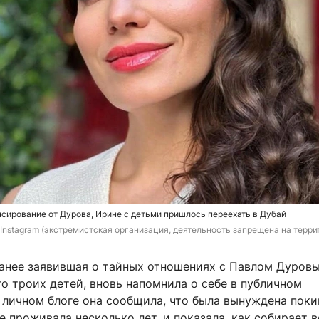
сирование от Дурова, Ирине с детьми пришлось переехать в Дубай
/ Instagram (экстремистская организация, деятельность запрещена на терри
ранее заявившая о тайных отношениях с Павлом Дуров
о троих детей, вновь напомнила о себе в публичном
 личном блоге она сообщила, что была вынуждена пок
е проживала несколько лет, и показала, как собирает 