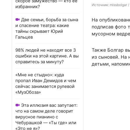
скорое замужество — кто ее
Источник: 
missbolgar 
/
избранник?
Две семьи, борьба за сына
На опубликован
и спасение театра: какие
подписав фото т
тайны скрывает Юрий
мусорном ведре
Гальцев
Также Болгар в
98% людей не находят все 3
ошибки на этой картине. А вы
из сыновей. На 
справитесь за минуту?
детьми, напомин
«Мне не стыдно»: куда
пропал Иван Демидов и чем
сейчас занимается рулевой
«МузОбоза»
Эта иллюзия вас запутает:
что на самом деле говорит
вирусное пианино с
Чебурашкой — «Ты где» или
«Это не я»?