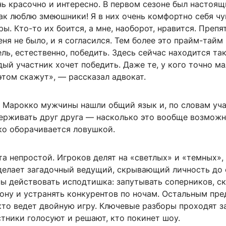
нь красочно и интересно. В первом сезоне был настоя
ак люблю змеюшники! Я в них очень комфортно себя чу
ы. Кто-то их боится, а мне, наоборот, нравится. Препя
еня не было, и я согласился. Тем более это прайм-тайм 
ль, естественно, победить. Здесь сейчас находится та
дый участник хочет победить. Даже те, у кого точно м
этом скажут», — рассказал адвокат.
в Марокко мужчины нашли общий язык и, по словам уча
ерживать друг друга — насколько это вообще возможно
ко оборачивается ловушкой.
а непростой. Игроков делят на «светлых» и «темных»,
делает загадочный ведущий, скрывающий личность до 
ы действовать исподтишка: запутывать соперников, с
ону и устранять конкурентов по ночам. Остальным пре
кто ведет двойную игру. Ключевые разборы проходят з
стники голосуют и решают, кто покинет шоу.