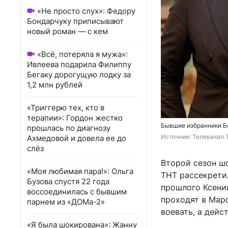
«Не просто слух»: Федору
Бондарчуку приписывают
новый роман — с кем
«Всё, потеряла я мужа»:
Ивлеева подарила Филиппу
Бегаку дорогущую лодку за
1,2 млн рублей
«Триггерю тех, кто в
терапии»: Гордон жестко
Бывшие избранники Бо
прошлась по диагнозу
Источник: 
Телеканал 
Ахмедовой и довела ее до
слёз
Второй сезон шо
«Моя любимая пара!»: Ольга
ТНТ рассекретил
Бузова спустя 22 года
прошлого Ксени
воссоединилась с бывшим
проходят в Мар
парнем из «ДОМа-2»
воевать, а дейс
«Я была шокирована»: Жанну