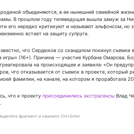
родиной объединяются, в ее нынешней семейной жизн
рамы. В прошлом году телеведущая вышла замуж за Ни
ти его нередко критикуют и называют альфонсом, но 
неизменно встает на защиту супруга.
известно, что Сердюков со скандалом покинул съемки 
а игры» (16+). Причина — участие Курбана Омарова. Б
треагировала на происходящее и заявила: «Он предуп
ров, что отказывается от съемок в проекте, который 
моей фамилии, на канале, на котором я проработала 20
сь, что к проекту
присоединились экстрасенсы
Влад Ч
.
Выделите фрагмент и нажмите Ctrl+Enter