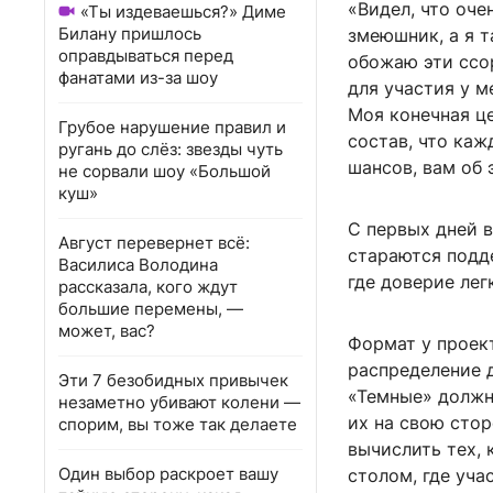
«Видел, что оче
«Ты издеваешься?» Диме
Билану пришлось
змеюшник, а я т
оправдываться перед
обожаю эти ссор
фанатами из-за шоу
для участия у м
Моя конечная це
Грубое нарушение правил и
состав, что каж
ругань до слёз: звезды чуть
шансов, вам об 
не сорвали шоу «Большой
куш»
С первых дней 
Август перевернет всё:
стараются подд
Василиса Володина
где доверие лег
рассказала, кого ждут
большие перемены, —
может, вас?
Формат у проект
распределение 
Эти 7 безобидных привычек
«Темные» должн
незаметно убивают колени —
их на свою стор
спорим, вы тоже так делаете
вычислить тех, 
Один выбор раскроет вашу
столом, где уча