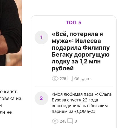
ТОП 5
«Всё, потеряла я
1
мужа»: Ивлеева
подарила Филиппу
Бегаку дорогущую
лодку за 1,2 млн
рублей
275
Обсудить
е кипят.
«Моя любимая пара!»: Ольга
2
ловека из
Бузова спустя 22 года
и
воссоединилась с бывшим
парнем из «ДОМа-2»
ли не
248
3