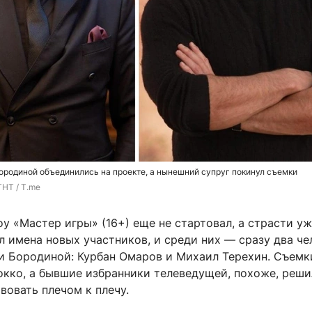
родиной объединились на проекте, а нынешний супруг покинул съемки
ТНТ / T.me
у «Мастер игры» (16+) еще не стартовал, а страсти уж
 имена новых участников, и среди них — сразу два че
и Бородиной: Курбан Омаров и Михаил Терехин. Съемк
окко, а бывшие избранники телеведущей, похоже, реши
твовать плечом к плечу.