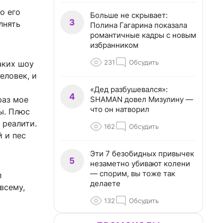
о его
Больше не скрывает:
3
лнять
Полина Гагарина показала
романтичные кадры с новым
избранником
231
Обсудить
аких шоу
еловек, и
«Дед разбушевался»:
4
SHAMAN довел Мизулину —
раз мое
что он натворил
ы. Плюс
 реалити.
162
Обсудить
й и пес
Эти 7 безобидных привычек
5
незаметно убивают колени
— спорим, вы тоже так
л
делаете
всему,
132
Обсудить