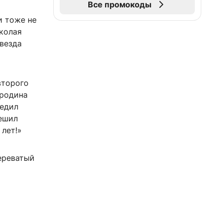
Все промокоды
и тоже не
колая
звезда
второго
ородина
редил
решил
 лет!»
ереватый