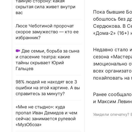
тайную сторону: какая
скрытая сила живет внутри
Пока бывшие Бо
вас
обошлось без д
Люсе Чеботиной пророчат
Сердюкова. В Се
скорое замужество — кто ее
«Дома-2» (16+) 
избранник?
Недавно стало 
Две семьи, борьба за сына
сезона «Мастер
и спасение театра: какие
тайны скрывает Юрий
эмоционально о
Гальцев
всех организато
похайповать на 
98% людей не находят все 3
ошибки на этой картине. А вы
справитесь за минуту?
Ранее сообщало
и Максим Левин
«Мне не стыдно»: куда
пропал Иван Демидов и чем
Увидели опечатку? 
сейчас занимается рулевой
«МузОбоза»