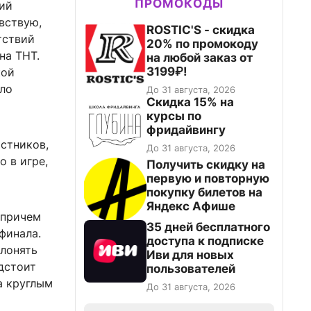
ПРОМОКОДЫ
щий
вствую,
ROSTIC'S - скидка
тствий
20% по промокоду
на ТНТ.
на любой заказ от
3199₽!
кой
ало
До 31 августа, 2026
Скидка 15% на
курсы по
фридайвингу
стников,
До 31 августа, 2026
 в игре,
Получить скидку на
первую и повторную
покупку билетов на
Яндекс Афише
 причем
35 дней бесплатного
финала.
доступа к подписке
клонять
Иви для новых
дстоит
пользователей
а круглым
До 31 августа, 2026