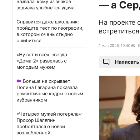
назвала, кому из знаков
— а Сер
зодиака улыбнется удача
На проекте 
Справится даже школьник:
пройдите тест по географии,
встретиться
в котором очень стыдно
ошибиться
1 мая 2026, 19:40
«Ну вот и всё»: звезда
«Дома-2» развелась с
Написать
молодым мужем
Больше не скрывает:
Полина Гагарина показала
романтичные кадры с новым
избранником
«Четырех мужей потеряла»:
Прохор Шаляпин
проболтался о новой
возлюбленной