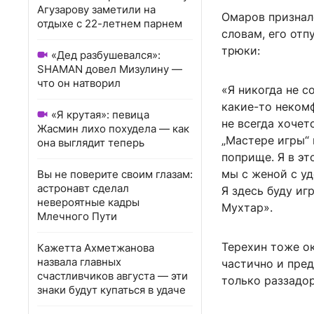
Агузарову заметили на
Омаров признал
отдыхе с 22-летнем парнем
словам, его от
трюки:
«Дед разбушевался»:
SHAMAN довел Мизулину —
что он натворил
«Я никогда не с
какие-то некомф
«Я крутая»: певица
не всегда хочетс
Жасмин лихо похудела — как
„Мастере игры“ 
она выглядит теперь
поприще. Я в эт
мы с женой с уд
Вы не поверите своим глазам:
астронавт сделал
Я здесь буду иг
невероятные кадры
Мухтар».
Млечного Пути
Терехин тоже о
Кажетта Ахметжанова
назвала главных
частично и пред
счастливчиков августа — эти
только раззадор
знаки будут купаться в удаче