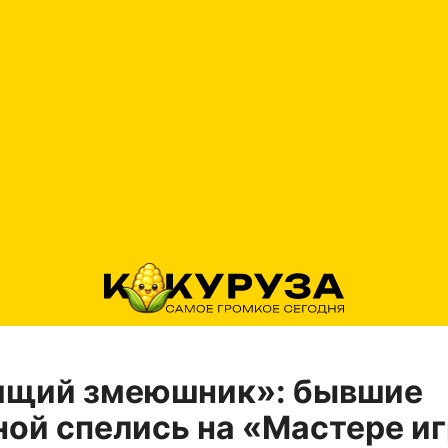
ящий змеюшник»: бывшие
ой спелись на «Мастере и