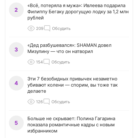
«Всё, потеряла я мужа»: Ивлеева подарила
2
Филиппу Бегаку дорогущую лодку за 1,2 млн
рублей
209
Обсудить
«Дед разбушевался»: SHAMAN довел
3
Мизулину — что он натворил
154
Обсудить
Эти 7 безобидных привычек незаметно
4
убивают колени — спорим, вы тоже так
делаете
126
Обсудить
Больше не скрывает: Полина Гагарина
5
показала романтичные кадры с новым
избранником