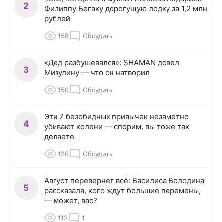
2
Филиппу Бегаку дорогущую лодку за 1,2 млн
рублей
158
Обсудить
«Дед разбушевался»: SHAMAN довел
3
Мизулину — что он натворил
150
Обсудить
Эти 7 безобидных привычек незаметно
4
убивают колени — спорим, вы тоже так
делаете
120
Обсудить
Август перевернет всё: Василиса Володина
5
рассказала, кого ждут большие перемены,
— может, вас?
113
1