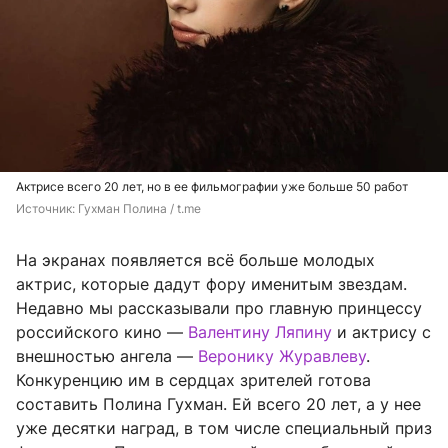
Актрисе всего 20 лет, но в ее фильмографии уже больше 50 работ
Источник: 
Гухман Полина / t.me
На экранах появляется всё больше молодых
актрис, которые дадут фору именитым звездам.
Недавно мы рассказывали про главную принцессу
российского кино —
Валентину Ляпину
и актрису с
внешностью ангела —
Веронику Журавлеву
.
Конкуренцию им в сердцах зрителей готова
составить Полина Гухман. Ей всего 20 лет, а у нее
уже десятки наград, в том числе специальный приз