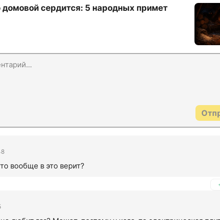
о домовой сердится: 5 народных примет
Отп
48
то вообще в это верит?
5