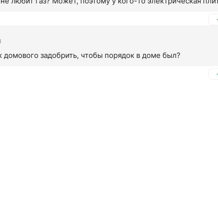
не любит газ? Может, поэтому у кого-то электрическая пли
3
к домового задобрить, чтобы порядок в доме был?