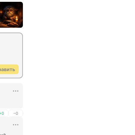
равить
+0
–0