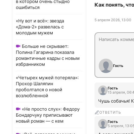
в котором очень стыдно
Как понять, чт
ошибиться
5 апреля 2026, 13:00
«Ну вот и всё»: звезда
«Дома-2» развелась с
молодым мужем
Больше не скрывает:
Полина Гагарина показала
романтичные кадры с новым
избранником
Гость
«Четырех мужей потеряла»:
Прохор Шаляпин
Гость
проболтался о новой
15 апреля, 06:
возлюбленной
Чушь собачья! К
«Не просто слух»: Федору
ОТВЕТИТЬ
Бондарчуку приписывают
новый роман — с кем
Гость
5 апреля, 13:0