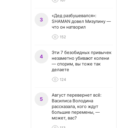
167
«Дед разбушевался»:
3
SHAMAN довел Мизулину —
что он натворил
152
Эти 7 безобидных привычек
4
незаметно убивают колени
— спорим, вы тоже так
делаете
124
Август перевернет всё:
5
Василиса Володина
рассказала, кого ждут
большие перемены, —
может, вас?
113