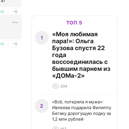
та?
+0
–0
ТОП 5
«Моя любимая
1
пара!»: Ольга
+0
–0
Бузова спустя 22
года
воссоединилась с
бывшим парнем из
«ДОМа-2»
204
«Всё, потеряла я мужа»:
2
Ивлеева подарила Филиппу
Бегаку дорогущую лодку за
1,2 млн рублей