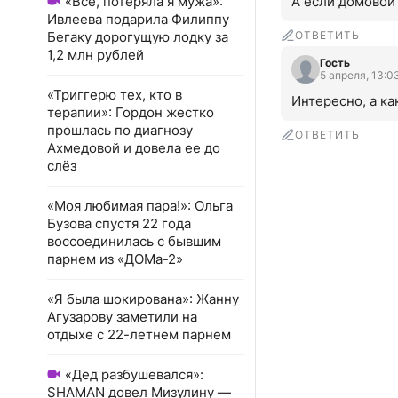
«Всё, потеряла я мужа»:
А если домовой 
Ивлеева подарила Филиппу
Бегаку дорогущую лодку за
ОТВЕТИТЬ
1,2 млн рублей
Гость
5 апреля, 13:0
«Триггерю тех, кто в
Интересно, а ка
терапии»: Гордон жестко
прошлась по диагнозу
ОТВЕТИТЬ
Ахмедовой и довела ее до
слёз
«Моя любимая пара!»: Ольга
Бузова спустя 22 года
воссоединилась с бывшим
парнем из «ДОМа-2»
«Я была шокирована»: Жанну
Агузарову заметили на
отдыхе с 22-летнем парнем
«Дед разбушевался»:
SHAMAN довел Мизулину —